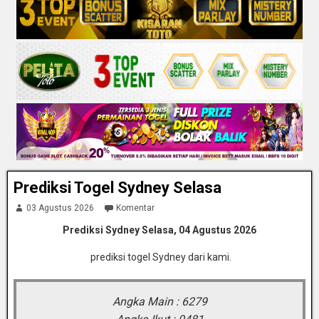
Prediksi Togel Sydney Selasa
03 Agustus 2026
Komentar
Prediksi Sydney Selasa, 04 Agustus 2026
prediksi togel Sydney dari kami.
Angka Main : 6279