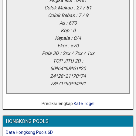
Angka Ikut : 0481
Colok Makau : 27 / 81
Colok Bebas : 7 / 9
As : 670
Kop : 0
Kepala : 0/4
Ekor : 570
Pola 3D : 2xx / 7xx / 1xx
TOP JITU 2D :
60*64*68*61*20
24*28*21*70*74
78*71*90*94*91
Prediksi lengkap
Kafe Togel
HONGKONG POOLS
Data Hongkong Pools 6D