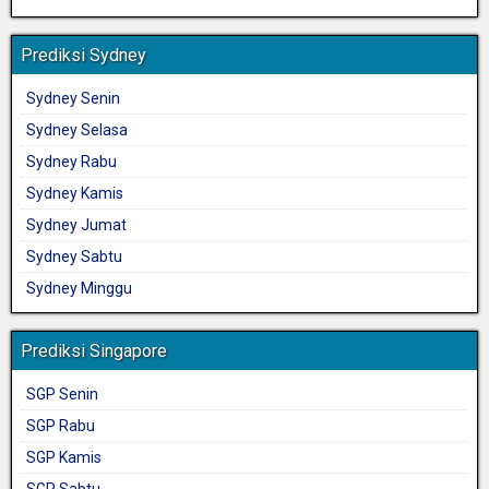
Prediksi Sydney
Sydney Senin
Sydney Selasa
Sydney Rabu
Sydney Kamis
Sydney Jumat
Sydney Sabtu
Sydney Minggu
Prediksi Singapore
SGP Senin
SGP Rabu
SGP Kamis