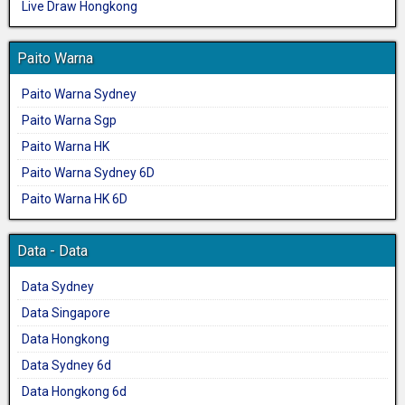
Live Draw Hongkong
Paito Warna
Paito Warna Sydney
Paito Warna Sgp
Paito Warna HK
Paito Warna Sydney 6D
Paito Warna HK 6D
Data - Data
Data Sydney
Data Singapore
Data Hongkong
Data Sydney 6d
Data Hongkong 6d