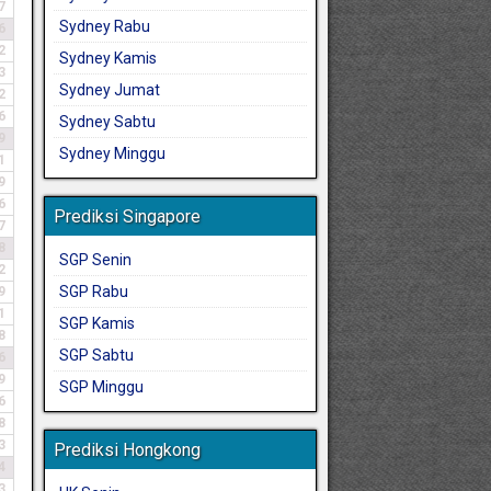
7
Sydney Rabu
6
2
Sydney Kamis
3
Sydney Jumat
2
6
Sydney Sabtu
9
Sydney Minggu
1
9
6
Prediksi Singapore
7
8
SGP Senin
2
SGP Rabu
9
1
SGP Kamis
8
SGP Sabtu
6
9
SGP Minggu
6
8
3
Prediksi Hongkong
4
3