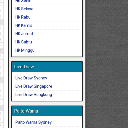
HK Senin
8
HK Selasa
4
7
HK Rabu
3
HK Kamis
7
HK Jumat
6
1
HK Sabtu
8
HK Minggu
5
4
5
Live Draw
5
0
Live Draw Sydney
4
6
Live Draw Singapore
7
Live Draw Hongkong
4
5
7
Paito Warna
9
4
Paito Warna Sydney
4