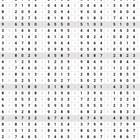
4
4
7
1
9
4
4
0
4
4
4
8
0
4
4
4
8
3
6
9
8
8
1
2
0
9
4
4
2
0
9
4
4
9
6
0
4
4
9
6
0
4
5
3
3
2
7
5
3
8
1
8
3
2
8
1
8
3
2
7
4
1
6
9
6
6
5
5
0
5
6
5
5
0
5
5
1
0
3
3
5
1
0
3
3
9
1
4
6
3
9
4
4
9
5
5
4
4
9
5
5
4
4
3
4
2
6
6
1
4
3
7
6
1
4
3
7
0
8
2
4
6
0
8
2
4
3
2
4
7
8
3
2
9
9
6
4
1
9
9
6
4
1
3
0
1
9
5
4
3
9
8
5
4
3
9
8
5
4
0
5
8
9
8
0
5
8
9
9
2
8
0
2
9
2
4
5
8
7
6
4
5
8
7
6
2
8
2
3
6
2
1
2
5
9
5
1
2
5
9
5
9
8
4
9
4
9
8
4
9
0
6
7
4
6
0
6
9
3
5
2
7
9
3
5
2
7
1
2
2
3
9
4
8
3
1
3
4
8
3
1
3
4
2
8
5
0
5
2
8
5
0
1
6
0
2
5
1
6
5
0
2
7
9
5
0
2
7
9
3
6
0
0
9
2
3
1
8
0
8
3
1
8
0
8
4
3
3
1
4
4
3
3
1
8
8
3
0
0
8
8
1
3
9
6
6
1
3
9
6
6
1
8
5
1
6
2
0
5
3
2
5
0
5
3
2
5
7
2
2
5
7
7
2
2
5
6
4
9
9
7
6
4
5
9
5
0
5
5
9
5
0
5
2
3
7
6
6
6
9
2
8
8
7
9
2
8
8
7
6
8
3
2
5
6
8
3
2
2
5
9
7
3
2
5
6
7
4
9
4
6
7
4
9
4
4
8
5
2
8
6
8
1
5
4
9
8
1
5
4
9
3
7
9
9
9
3
7
9
9
5
8
5
1
3
5
8
8
6
0
9
9
8
6
0
9
9
3
6
6
7
2
6
7
4
6
5
2
7
4
6
5
2
9
8
6
7
4
9
8
6
7