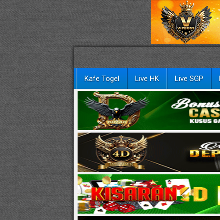
Kafe Togel
Live HK
Live SGP