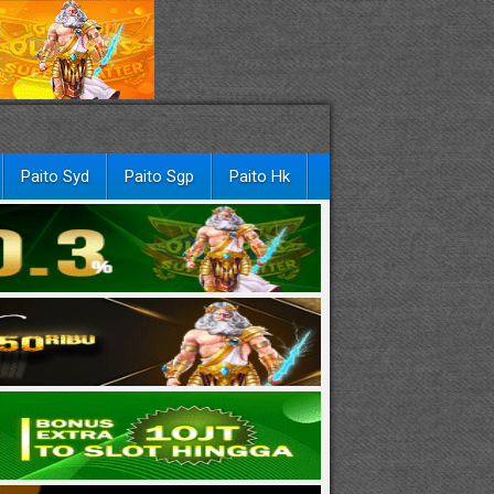
Paito Syd
Paito Sgp
Paito Hk