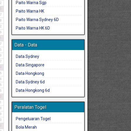
Paito Warna Sgp
2
5
Paito Warna HK
7
Paito Warna Sydney 6D
8
2
Paito Warna HK 6D
6
1
7
Data - Data
5
9
Data Sydney
7
Data Singapore
9
6
Data Hongkong
4
Data Sydney 6d
6
Data Hongkong 6d
5
2
1
Peralatan Togel
8
9
Pengeluaran Togel
3
9
Bola Merah