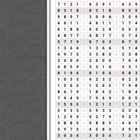
7
1
2
1
3
6
3
9
1
1
6
3
9
8
3
1
8
9
8
3
1
8
9
8
5
9
9
8
9
7
7
3
0
9
6
6
3
0
9
4
6
1
1
2
4
6
1
1
2
1
7
4
6
1
8
6
5
0
0
2
8
1
0
0
2
4
8
7
7
5
4
8
7
7
5
5
7
4
5
7
7
9
7
8
7
0
3
3
8
7
0
1
3
6
6
3
1
3
6
6
3
5
1
4
4
9
7
3
1
3
3
8
0
8
3
3
8
2
4
0
0
0
2
4
0
0
0
7
6
4
4
8
5
9
5
3
3
1
6
7
3
3
1
8
1
9
6
6
8
1
9
6
6
9
8
3
1
0
3
3
6
6
2
3
2
5
6
2
3
1
5
6
5
2
1
5
6
5
2
7
9
8
8
6
7
9
7
1
8
4
2
6
1
8
4
7
9
4
9
4
7
9
4
9
4
0
0
5
1
5
9
5
5
1
2
1
2
3
1
2
1
5
9
3
3
6
5
9
3
3
6
2
3
4
1
2
9
9
9
9
2
7
9
7
9
2
7
9
8
8
5
4
9
8
8
5
4
4
6
1
5
9
7
2
9
4
5
8
3
2
4
5
8
3
0
5
4
9
3
0
5
4
9
7
2
1