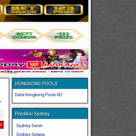
HONGKONG POOLS
Data Hongkong Pools 6D
Prediksi Sydney
D
Sydney Senin
7
Sydney Selasa