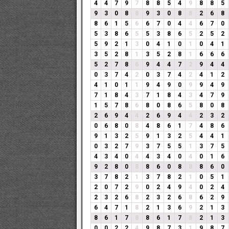
4
4
7
9
7
8
8
5
4
9
8
8
5
9
3
0
8
8
9
3
0
8
8
2
6
8
8
6
1
5
6
6
7
0
4
4
6
7
0
5
3
8
6
5
5
3
8
6
5
2
5
2
5
9
2
1
3
0
4
1
0
1
0
4
1
3
5
2
8
1
3
5
2
8
1
6
6
6
5
2
7
8
6
9
4
4
7
2
9
4
4
0
3
7
4
2
0
3
7
4
2
4
1
2
4
1
0
1
1
9
4
9
0
9
9
4
9
7
1
8
4
3
7
1
8
4
3
4
7
9
1
5
7
8
6
8
0
8
6
5
8
0
8
2
6
9
4
4
2
6
9
4
4
2
3
2
0
6
8
0
8
4
8
6
1
7
4
8
6
9
1
3
2
5
9
1
3
2
5
4
4
1
0
3
2
7
9
3
7
5
5
1
3
7
5
4
3
4
0
4
4
3
4
0
4
0
1
6
9
2
8
0
8
8
6
0
8
8
8
6
0
3
7
8
2
1
3
7
8
2
1
0
5
1
2
0
7
2
9
0
2
4
9
4
0
2
4
2
3
2
6
8
2
3
2
6
8
6
2
9
6
4
7
1
8
2
1
3
6
9
2
1
3
8
6
1
7
8
8
6
1
7
8
2
1
3
0
0
2
2
4
9
8
7
3
1
9
8
7