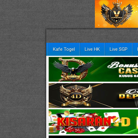
Kafe Togel
Live HK
Live SGP