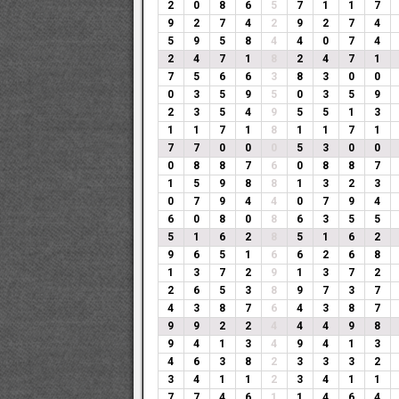
2
0
8
6
5
7
1
1
7
9
2
7
4
2
9
2
7
4
5
9
5
8
4
4
0
7
4
2
4
7
1
8
2
4
7
1
7
5
6
6
3
8
3
0
0
0
3
5
9
5
0
3
5
9
2
3
5
4
9
5
5
1
3
1
1
7
1
8
1
1
7
1
7
7
0
0
0
5
3
0
0
0
8
8
7
6
0
8
8
7
1
5
9
8
8
1
3
2
3
0
7
9
4
4
0
7
9
4
6
0
8
0
8
6
3
5
5
5
1
6
2
8
5
1
6
2
9
6
5
1
6
6
2
6
8
1
3
7
2
9
1
3
7
2
2
6
5
3
8
9
7
3
7
4
3
8
7
6
4
3
8
7
9
9
2
2
4
4
4
9
8
9
4
1
3
4
9
4
1
3
4
6
3
8
2
3
3
3
2
3
4
1
1
2
3
4
1
1
7
7
4
6
1
1
4
6
4