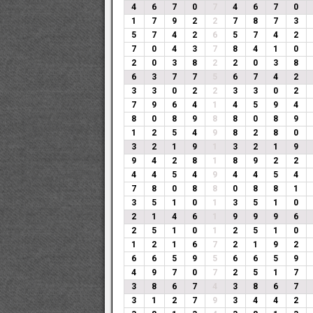
4
6
7
0
7
4
6
7
0
1
7
9
2
2
7
8
7
3
5
7
4
2
6
5
7
4
2
7
0
4
3
7
8
4
1
0
2
0
3
8
2
2
0
3
8
6
3
7
7
5
6
7
4
2
3
3
0
2
2
3
3
0
2
7
9
6
4
1
4
5
9
4
8
0
8
9
8
8
0
8
9
1
2
5
4
9
8
2
8
0
3
2
1
9
1
3
2
1
9
9
4
2
8
1
8
9
2
2
4
4
5
4
9
4
4
5
4
7
8
0
8
8
0
8
8
1
3
5
1
0
1
3
5
1
0
2
1
4
6
1
9
9
9
6
2
5
1
0
1
2
5
1
0
1
2
1
6
7
2
1
9
2
6
6
5
9
5
6
6
5
9
4
9
7
0
7
2
5
1
7
3
8
6
7
4
3
8
6
7
3
1
2
7
9
3
4
4
2