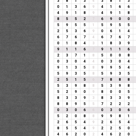
3
8
1
3
4
3
8
1
3
0
1
3
6
9
4
1
6
6
4
9
1
8
9
4
9
1
8
8
5
5
2
7
6
9
0
0
5
9
5
5
1
5
9
5
5
2
5
3
6
9
0
6
1
4
6
7
6
7
4
6
7
6
7
0
1
8
4
3
1
8
3
9
9
1
1
6
7
9
1
1
6
2
3
7
1
8
5
0
0
8
0
3
0
4
4
0
3
0
4
9
1
3
5
8
9
9
5
4
5
9
3
5
8
5
9
3
5
2
5
1
5
6
7
8
8
8
5
3
9
8
8
5
3
9
8
5
2
9
0
9
8
0
0
5
8
3
3
9
3
8
3
3
9
8
8
9
5
5
7
2
2
2
0
3
0
6
6
0
3
0
6
5
2
0
8
8
9
9
8
1
2
6
5
4
9
2
6
5
4
8
5
5
4
9
2
2
5
0
4
6
2
0
2
4
6
2
0