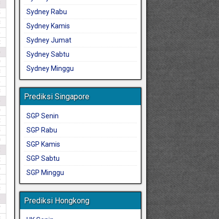
8
Sydney Rabu
5
3
Sydney Kamis
4
Sydney Jumat
2
6
Sydney Sabtu
9
Sydney Minggu
3
4
3
Prediksi Singapore
5
9
SGP Senin
2
SGP Rabu
5
0
SGP Kamis
2
SGP Sabtu
2
9
SGP Minggu
5
3
4
Prediksi Hongkong
7
3