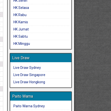
HK Senin
7
HK Selasa
2
6
HK Rabu
7
HK Kamis
9
HK Jumat
8
3
HK Sabtu
8
HK Minggu
9
5
3
Live Draw
1
9
Live Draw Sydney
5
7
Live Draw Singapore
2
Live Draw Hongkong
2
7
4
Paito Warna
9
1
Paito Warna Sydney
3