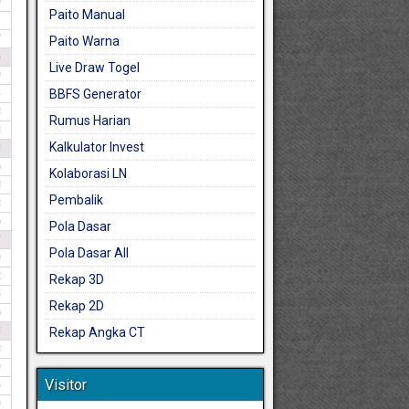
9
Paito Manual
1
7
Paito Warna
6
Live Draw Togel
9
4
BBFS Generator
3
Rumus Harian
3
Kalkulator Invest
8
6
Kolaborasi LN
8
Pembalik
8
6
Pola Dasar
7
Pola Dasar All
9
2
Rekap 3D
5
Rekap 2D
6
8
Rekap Angka CT
8
9
Visitor
5
9