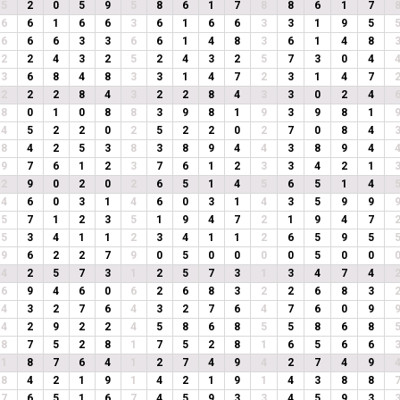
5
2
0
5
9
5
8
6
1
7
8
8
6
1
7
6
6
1
6
6
3
6
1
6
6
3
3
1
9
5
6
6
6
3
3
6
6
1
4
8
3
6
1
4
8
2
2
4
3
2
5
2
4
3
2
5
7
3
0
4
3
6
8
4
8
3
3
1
4
7
2
3
1
4
7
2
2
2
8
4
3
2
2
8
4
3
3
0
2
4
8
0
1
0
8
8
3
9
8
1
9
3
9
8
1
4
5
2
2
0
2
5
2
2
0
2
7
0
8
4
8
4
2
5
3
8
3
8
9
4
4
3
8
9
4
9
7
6
1
2
3
7
6
1
2
3
3
4
2
1
2
9
0
2
0
2
6
5
1
4
5
6
5
1
4
4
6
0
3
1
4
6
0
3
1
4
3
5
9
9
5
7
1
2
3
5
1
9
4
7
2
1
9
4
7
5
3
4
1
1
2
3
4
1
1
2
6
5
9
5
9
6
2
2
7
9
0
5
0
0
0
0
5
0
0
4
2
5
7
3
1
2
5
7
3
1
3
4
7
4
6
9
4
6
0
6
2
6
8
3
2
2
6
8
3
4
3
2
7
6
4
3
2
7
6
4
7
6
0
9
4
2
9
2
2
4
5
8
6
8
5
5
8
6
8
8
7
5
2
8
1
7
5
2
8
1
6
5
6
6
1
8
7
6
4
1
2
7
4
9
4
2
7
4
9
8
4
2
1
9
1
4
2
1
9
1
4
3
8
8
7
6
5
1
6
7
4
5
9
3
3
4
5
9
3