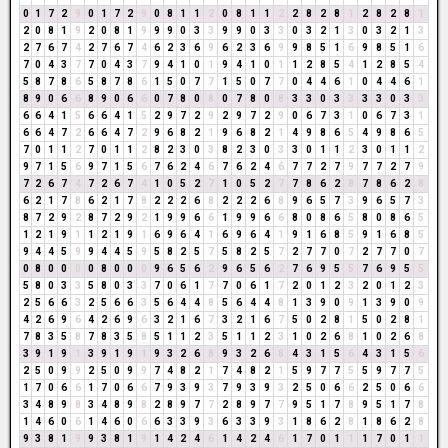
0
1
7
2
9
0
1
7
2
9
0
8
1
1
2
0
8
1
1
2
2
8
2
8
1
2
8
2
8
1
2
0
8
1
9
2
0
8
1
9
9
9
0
3
3
9
9
0
3
3
0
3
2
1
3
0
3
2
1
3
2
7
6
7
4
2
7
6
7
4
6
2
3
6
9
6
2
3
6
9
9
8
5
1
6
9
8
5
1
6
7
0
4
3
7
7
0
4
3
7
9
4
1
0
1
9
4
1
0
1
1
2
8
5
4
1
2
8
5
4
5
8
7
8
6
5
8
7
8
6
1
5
0
7
7
1
5
0
7
7
0
4
4
6
1
0
4
4
6
1
8
9
0
6
6
8
9
0
6
6
0
7
8
0
8
0
7
8
0
8
3
3
0
3
3
3
3
0
3
3
6
6
4
1
5
6
6
4
1
5
2
9
7
2
9
2
9
7
2
9
0
6
7
3
1
0
6
7
3
1
6
6
4
7
2
6
6
4
7
2
9
6
8
2
1
9
6
8
2
1
4
9
8
6
5
4
9
8
6
5
7
0
1
1
2
7
0
1
1
2
8
2
3
0
3
8
2
3
0
3
3
0
1
1
2
3
0
1
1
2
9
7
1
5
6
9
7
1
5
6
7
6
2
4
6
7
6
2
4
6
7
7
2
7
9
7
7
2
7
9
7
2
6
7
4
7
2
6
7
4
1
0
5
2
7
1
0
5
2
7
7
8
6
2
8
7
8
6
2
8
6
2
1
7
8
6
2
1
7
8
2
2
2
6
8
2
2
2
6
8
9
6
5
7
3
9
6
5
7
3
8
7
2
9
2
8
7
2
9
2
1
9
9
6
6
1
9
9
6
6
8
0
8
6
5
8
0
8
6
5
1
2
1
9
1
1
2
1
9
1
6
9
6
4
1
6
9
6
4
1
9
1
6
8
5
9
1
6
8
5
9
4
4
5
9
9
4
4
5
9
5
8
2
5
7
5
8
2
5
7
2
7
7
0
7
2
7
7
0
7
0
8
0
0
0
0
8
0
0
0
9
6
5
6
2
9
6
5
6
2
7
6
9
5
5
7
6
9
5
5
5
8
0
3
3
5
8
0
3
3
7
0
6
1
7
7
0
6
1
7
2
0
1
2
3
2
0
1
2
3
2
5
6
6
3
2
5
6
6
3
5
6
4
4
8
5
6
4
4
8
1
3
9
0
9
1
3
9
0
9
4
2
6
9
6
4
2
6
9
6
3
2
1
6
7
3
2
1
6
7
5
0
2
8
1
5
0
2
8
1
7
8
3
5
8
7
8
3
5
8
5
1
1
2
3
5
1
1
2
3
1
0
2
6
8
1
0
2
6
8
3
9
1
9
1
3
9
1
9
1
9
3
2
6
8
9
3
2
6
8
4
3
1
5
6
4
3
1
5
6
2
5
0
9
9
2
5
0
9
9
7
4
8
2
1
7
4
8
2
1
5
9
7
7
5
5
9
7
7
5
1
7
0
6
6
1
7
0
6
6
7
9
3
9
3
7
9
3
9
3
2
5
0
6
6
2
5
0
6
6
3
4
8
9
8
3
4
8
9
8
2
8
9
7
7
2
8
9
7
7
9
5
1
7
8
9
5
1
7
8
1
4
6
0
6
1
4
6
0
6
6
3
3
9
3
6
3
3
9
3
1
8
6
2
8
1
8
6
2
8
9
3
8
1
9
9
3
8
1
9
1
4
2
4
6
1
4
2
4
6
1
7
0
1
1
1
7
0
1
1