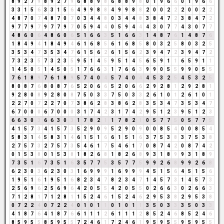
8
9
2
7
9
8
9
2
7
9
6
8
8
9
8
6
8
8
9
8
0
1
9
6
6
0
1
9
6
6
3
3
1
5
6
3
3
1
5
6
4
9
9
8
8
4
9
9
8
8
2
0
0
2
2
2
0
0
2
2
4
8
7
0
7
4
8
7
0
7
0
3
4
4
8
0
3
4
4
8
3
8
4
7
2
3
8
4
7
2
9
7
7
9
7
9
7
7
9
7
0
5
9
4
4
0
5
9
4
4
4
3
0
7
7
4
3
0
7
7
4
8
6
0
6
4
8
6
0
6
5
1
6
6
3
5
1
6
6
3
1
4
8
7
6
1
4
8
7
6
1
8
4
9
4
1
8
4
9
4
6
1
6
8
5
6
1
6
8
5
8
0
3
2
5
8
0
3
2
5
3
5
3
4
7
3
5
3
4
7
6
1
5
6
2
6
1
5
6
2
3
9
4
7
2
3
9
4
7
2
7
3
2
3
5
7
3
2
3
5
9
5
1
4
5
9
5
1
4
5
6
5
9
1
1
6
5
9
1
1
1
4
5
0
5
1
4
5
0
5
1
7
6
6
3
1
7
6
6
3
9
9
0
5
5
9
9
0
5
5
7
6
1
8
9
7
6
1
8
9
5
7
4
0
4
5
7
4
0
4
4
5
3
2
5
4
5
3
2
5
8
0
8
7
6
8
0
8
7
6
5
2
0
6
6
5
2
0
6
6
2
9
2
8
1
2
9
2
8
1
9
2
8
0
8
9
2
8
0
8
7
5
0
3
3
7
5
0
3
3
2
6
1
0
1
2
6
1
0
1
2
2
7
0
7
2
2
7
0
7
3
8
6
2
8
3
8
6
2
8
3
5
3
4
7
3
5
3
4
7
6
7
0
0
0
6
7
0
0
0
3
1
7
4
2
3
1
7
4
2
9
5
1
2
3
9
5
1
2
3
6
6
3
0
3
6
6
3
0
3
1
7
8
2
1
1
7
8
2
1
0
5
7
7
5
0
5
7
7
5
4
1
5
7
3
4
1
5
7
3
5
2
9
0
9
5
2
9
0
9
0
0
8
5
4
0
0
8
5
4
5
8
3
1
4
5
8
3
1
4
6
1
5
1
6
6
1
5
1
6
3
7
5
3
8
3
7
5
3
8
2
7
5
7
3
2
7
5
7
3
5
4
6
1
7
5
4
6
1
7
0
8
7
4
2
0
8
7
4
2
0
1
5
3
8
0
1
5
3
8
1
8
2
6
8
1
8
2
6
8
9
3
1
8
9
9
3
1
8
9
7
3
5
1
6
7
3
5
1
6
3
5
7
7
5
3
5
7
7
5
9
9
2
6
8
9
9
2
6
8
6
2
3
0
3
6
2
3
0
3
1
6
9
9
9
1
6
9
9
9
4
5
1
5
6
4
5
1
5
6
1
9
5
1
6
1
9
5
1
6
8
2
3
4
7
8
2
3
4
7
1
4
5
7
3
1
4
5
7
3
2
5
6
9
6
2
5
6
9
6
4
2
0
5
5
4
2
0
5
5
0
2
6
6
3
0
2
6
6
3
7
1
2
8
1
7
1
2
8
1
1
5
2
4
6
1
5
2
4
6
2
9
5
3
8
2
9
5
3
8
0
7
2
2
4
0
7
2
2
4
0
1
0
1
1
0
1
0
1
1
3
5
0
3
3
3
5
0
3
3
4
1
8
7
6
4
1
8
7
6
6
1
1
1
2
6
1
1
1
2
8
5
2
4
6
8
5
2
4
6
8
5
9
5
5
8
5
9
5
5
7
2
4
6
1
7
2
4
6
1
9
5
9
5
5
9
5
9
5
5