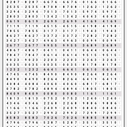
8
2
8
7
6
8
2
8
7
6
6
6
7
6
4
6
6
7
6
4
0
1
6
6
3
0
1
6
6
3
2
5
3
5
8
2
5
3
5
8
8
7
0
8
8
8
7
0
8
8
1
2
6
2
8
1
2
6
2
8
3
2
9
4
4
3
2
9
4
4
7
0
1
3
4
7
0
1
3
4
5
9
7
4
2
5
9
7
4
2
2
8
0
3
3
2
8
0
3
3
1
3
4
2
6
1
3
4
2
6
4
0
4
3
7
4
0
4
3
7
0
6
1
9
1
0
6
1
9
1
2
6
9
9
9
2
6
9
9
9
4
1
6
9
6
4
1
6
9
6
7
1
1
9
1
7
1
1
9
1
4
5
1
5
6
4
5
1
5
6
4
1
9
8
8
4
1
9
8
8
7
8
5
5
1
7
8
5
5
1
3
1
7
7
5
3
1
7
7
5
1
9
4
3
7
1
9
4
3
7
8
6
2
7
9
8
6
2
7
9
3
3
7
2
9
3
3
7
2
9
7
2
8
2
1
7
2
8
2
1
3
4
2
7
9
3
4
2
7
9
4
9
6
3
9
4
9
6
3
9
0
0
9
9
9
0
0
9
9
9
2
6
7
7
5
2
6
7
7
5
9
9
5
5
1
9
9
5
5
1
3
6
8
9
8
3
6
8
9
8
4
8
6
7
4
4
8
6
7
4
0
4
1
1
2
0
4
1
1
2
0
6
4
4
8
0
6
4
4
8
7
8
4
7
2
7
8
4
7
2
0
6
1
4
5
0
6
1
4
5
9
5
1
5
6
9
5
1
5
6
9
0
2
3
5
9
0
2
3
5
2
2
0
3
3
2
2
0
3
3
3
2
6
3
9
3
2
6
3
9
0
0
3
5
8
0
0
3
5
8
0
0
3
5
8
0
0
3
5
8
8
1
7
8
6
8
1
7
8
6
1
2
3
2
5
1
2
3
2
5
6
6
4
1
5
6
6
4
1
5
0
6
1
0
1
0
6
1
0
1
4
7
4
5
9
4
7
4
5
9
8
4
9
0
9
8
4
9
0
9
8
2
6
4
1
8
2
6
4
1
8
4
9
0
9
8
4
9
0
9
8
2
6
4
1
8
2
6
4
1
6
4
1
9
1
6
4
1
9
1
4
0
8
4
3
4
0
8
4
3
4
0
6
0
6
4
0
6
0
6
6
8
1
7
8
6
8
1
7
8
0
7
8
2
1
0
7
8
2
1
4
8
9
4
4
4
8
9
4
4
1
8
0
5
5
1
8
0
5
5
8
4
0
9
9
8
4
0
9
9
0
0
8
0
8
0
0
8
0
8
1
1
6
1
7
1
1
6
1
7
1
8
1
3
4
1
8
1
3
4
0
7
5
2
7
0
7
5
2
7
1
2
4
0
4
1
2
4
0
4
4
3
4
6
1
4
3
4
6
1
2
2
6
8
5
2
2
6
8
5
9
8
8
6
5
9
8
8
6
5
1
1
6
6
3
1
1
6
6
3
2
4
0
9
9
2
4
0
9
9
0
8
4
0
4
0
8
4
0
4
3
5
2
7
9
3
5
2
7
9
2
9
9
2
2
2
9
9
2
2
7
2
9
9
9
7
2
9
9
9
8
5
8
3
2
8
5
8
3
2
7
0
2
6
8
7
0
2
6
8
9
8
8
5
4
9
8
8
5
4
4
7
9
6
6
4
7
9
6
6
5
2
8
7
6
5
2
8
7
6
3
5
1
0
1
3
5
1
0
1