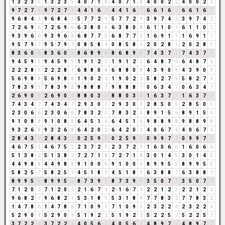
1
3
2
3
5
1
3
2
3
5
4
0
7
1
8
4
0
7
1
8
4
0
0
2
2
4
0
0
2
2
9
7
2
7
9
9
7
2
7
9
4
4
1
6
7
4
4
1
6
7
6
6
1
6
7
6
6
1
6
7
9
6
8
4
3
9
6
8
4
3
5
7
7
2
9
5
7
7
2
9
3
9
7
4
2
3
9
7
4
2
7
2
6
9
6
7
2
6
9
6
6
3
8
0
8
6
3
8
0
8
6
1
1
0
1
6
1
1
0
1
9
3
9
6
6
9
3
9
6
6
6
8
7
7
5
6
8
7
7
5
1
6
9
1
1
1
6
9
1
1
9
5
7
9
7
9
5
7
9
7
0
8
5
8
4
0
8
5
8
4
2
0
2
8
1
2
0
2
8
1
8
3
6
0
6
8
3
6
0
6
8
6
8
9
8
8
6
8
9
8
7
4
3
7
1
7
4
3
7
1
9
4
5
9
5
9
4
5
9
5
1
9
1
2
3
1
9
1
2
3
6
4
8
7
6
6
4
8
7
6
2
2
2
8
1
2
2
2
8
1
6
8
8
0
8
6
8
8
0
8
4
3
9
0
9
4
3
9
0
9
5
6
9
8
8
5
6
9
8
8
1
9
0
2
2
1
9
0
2
2
5
8
2
7
9
5
8
2
7
9
7
8
3
9
3
7
8
3
9
3
9
8
8
8
7
9
8
8
8
7
0
6
3
4
7
0
6
3
4
7
2
6
9
0
9
2
6
9
0
9
8
8
0
3
3
8
8
0
3
3
1
6
3
7
1
1
6
3
7
1
7
4
3
4
7
7
4
3
4
7
2
9
3
0
3
2
9
3
0
3
2
8
5
0
5
2
8
5
0
5
2
3
0
6
6
2
3
0
6
6
7
8
3
2
5
7
8
3
2
5
8
9
1
5
6
8
9
1
5
6
9
1
0
8
8
9
1
0
8
8
6
4
5
1
6
6
4
5
1
6
9
8
8
9
8
9
8
8
9
8
9
3
2
6
8
9
3
2
6
8
6
4
2
0
2
6
4
2
0
2
4
0
6
7
4
4
0
6
7
4
2
8
4
3
7
2
8
4
3
7
0
2
5
9
5
0
2
5
9
5
0
9
9
7
7
0
9
9
7
7
4
6
7
5
3
4
6
7
5
3
2
3
7
2
9
2
3
7
2
9
1
6
0
6
6
1
6
0
6
6
5
1
3
8
2
5
1
3
8
2
7
2
7
1
8
7
2
7
1
8
3
0
1
4
5
3
0
1
4
5
4
4
9
8
8
4
4
9
8
8
9
1
0
0
0
9
1
0
0
0
8
9
9
5
5
8
9
9
5
5
5
8
2
5
7
5
8
2
5
7
4
5
1
8
9
4
5
1
8
9
6
3
8
8
7
6
3
8
8
7
8
9
9
5
5
8
9
9
5
5
8
7
3
9
3
8
7
3
9
3
3
5
0
7
7
3
5
0
7
7
7
1
2
0
2
7
1
2
0
2
2
1
6
7
4
2
1
6
7
4
2
2
1
2
3
2
2
1
2
3
9
6
8
2
1
9
6
8
2
1
5
3
1
8
9
5
3
1
8
9
7
7
8
3
2
7
7
8
3
2
1
4
7
8
6
1
4
7
8
6
7
1
0
9
9
7
1
0
9
9
2
3
2
2
4
2
3
2
2
4
5
2
9
0
9
5
2
9
0
9
5
1
9
2
2
5
1
9
2
2
5
2
2
5
7
5
2
2
5
7
3
7
2
2
4
3
7
2
2
4
4
0
5
6
2
4
0
5
6
2
4
8
9
7
7
4
8
9
7
7