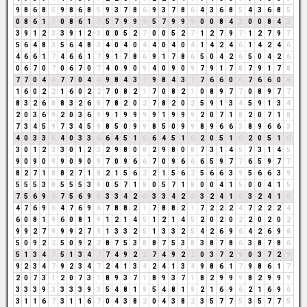
9
8
6
8
5
9
8
6
8
5
9
3
7
8
6
9
3
7
8
6
4
3
6
8
5
4
3
6
8
5
0
8
6
1
7
0
8
6
1
7
5
7
9
9
9
5
7
9
9
9
0
0
8
4
3
0
0
8
4
3
3
9
1
2
3
3
9
1
2
3
0
0
5
2
7
0
0
5
2
7
1
2
7
9
7
1
2
7
9
7
5
6
4
8
3
5
6
4
8
3
4
0
4
0
4
4
0
4
0
4
1
4
2
4
6
1
4
2
4
6
4
6
6
1
7
4
6
6
1
7
9
1
7
8
6
9
1
7
8
6
5
0
4
2
6
5
0
4
2
6
0
6
7
0
7
0
6
7
0
7
4
0
9
0
9
4
0
9
0
9
7
9
1
7
8
7
9
1
7
8
7
7
0
4
4
7
7
0
4
4
9
8
4
3
7
9
8
4
3
7
7
6
6
0
6
7
6
6
0
6
1
6
0
2
2
1
6
0
2
2
7
0
8
2
1
7
0
8
2
1
0
8
9
7
7
0
8
9
7
7
8
3
2
6
8
8
3
2
6
8
7
8
2
0
2
7
8
2
0
2
5
9
1
3
4
5
9
1
3
4
2
0
3
6
9
2
0
3
6
9
9
1
9
9
9
9
1
9
9
9
2
0
7
1
8
2
0
7
1
8
7
3
4
5
9
7
3
4
5
9
8
5
0
9
9
8
5
0
9
9
8
9
6
6
3
8
9
6
6
3
4
0
3
3
6
4
0
3
3
6
6
4
5
1
6
6
4
5
1
6
2
0
5
1
6
2
0
5
1
6
3
0
1
2
3
3
0
1
2
3
2
9
8
0
8
2
9
8
0
8
7
3
1
4
5
7
3
1
4
5
9
0
9
0
9
9
0
9
0
9
7
0
9
6
6
7
0
9
6
6
6
5
9
7
7
6
5
9
7
7
8
2
7
1
8
8
2
7
1
8
2
1
5
6
2
2
1
5
6
2
5
6
6
3
9
5
6
6
3
9
5
5
5
3
8
5
5
5
3
8
0
5
7
1
8
0
5
7
1
8
0
0
4
1
5
0
0
4
1
5
7
5
6
9
6
7
5
6
9
6
3
3
4
2
6
3
3
4
2
6
3
2
4
1
5
3
2
4
1
5
4
7
6
9
6
4
7
6
9
6
7
8
8
2
1
7
8
8
2
1
7
2
2
2
4
7
2
2
2
4
6
0
8
1
9
6
0
8
1
9
1
2
1
4
5
1
2
1
4
5
2
0
2
0
2
2
0
2
0
2
9
9
2
7
9
9
9
2
7
9
1
3
3
2
5
1
3
3
2
5
4
2
6
9
6
4
2
6
9
6
5
0
9
2
2
5
0
9
2
2
8
7
5
3
8
8
7
5
3
8
3
8
7
8
6
3
8
7
8
6
5
1
3
4
7
5
1
3
4
7
7
4
9
2
2
7
4
9
2
2
0
3
7
2
9
0
3
7
2
9
9
2
3
4
7
9
2
3
4
7
2
4
1
3
4
2
4
1
3
4
9
8
6
1
7
9
8
6
1
7
2
0
7
3
1
2
0
7
3
1
8
9
3
7
1
8
9
3
7
1
8
2
9
9
9
8
2
9
9
9
3
3
3
9
3
3
3
3
9
3
5
4
8
1
9
5
4
8
1
9
2
1
6
9
6
2
1
6
9
6
3
1
1
6
7
3
1
1
6
7
0
4
3
8
2
0
4
3
8
2
3
5
7
7
5
3
5
7
7
5