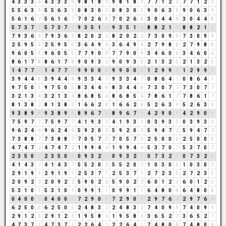
4
3
3
3
6
4
3
3
3
6
9
8
1
8
9
9
8
1
8
9
7
7
1
2
3
7
7
1
2
3
5
5
6
3
9
5
5
6
3
9
0
8
3
0
3
0
8
3
0
3
9
0
6
3
9
9
0
6
3
9
5
6
1
6
7
5
6
1
6
7
7
0
2
6
8
7
0
2
6
8
3
0
4
4
8
3
0
4
4
8
5
7
3
7
1
5
7
3
7
1
9
3
5
1
6
9
3
5
1
6
8
8
2
1
3
8
8
2
1
3
7
9
3
6
9
7
9
3
6
9
8
2
0
2
2
8
2
0
2
2
7
3
0
9
9
7
3
0
9
9
2
5
9
5
5
2
5
9
5
5
3
6
4
9
4
3
6
4
9
4
2
7
9
8
8
2
7
9
8
8
9
6
0
5
5
9
6
0
5
5
7
7
9
0
9
7
7
9
0
9
3
4
6
0
6
3
4
6
0
6
8
6
1
7
8
8
6
1
7
8
9
0
9
3
3
9
0
9
3
3
2
1
3
2
5
2
1
3
2
5
1
4
7
7
5
1
4
7
7
5
9
9
0
0
0
9
9
0
0
0
1
2
9
9
9
1
2
9
9
9
3
9
4
4
8
3
9
4
4
8
9
3
3
4
7
9
3
3
4
7
0
8
6
4
1
0
8
6
4
1
9
7
5
0
5
9
7
5
0
5
8
3
4
4
8
8
3
4
4
8
7
3
0
7
7
7
3
0
7
7
3
2
1
3
4
3
2
1
3
4
8
6
8
5
4
8
6
8
5
4
7
8
6
1
7
7
8
6
1
7
8
1
3
8
2
8
1
3
8
2
1
6
6
2
8
1
6
6
2
8
5
2
6
3
9
5
2
6
3
9
9
3
8
9
8
9
3
8
9
8
8
9
6
7
4
8
9
6
7
4
4
2
9
0
9
4
2
9
0
9
7
5
9
7
7
7
5
9
7
7
4
1
9
3
3
4
1
9
3
3
0
3
9
3
3
0
3
9
3
3
9
6
2
4
6
9
6
2
4
6
5
9
2
0
2
5
9
2
0
2
5
9
4
7
2
5
9
4
7
2
7
3
8
8
7
7
3
8
8
7
7
0
5
7
3
7
0
5
7
3
2
5
0
0
0
2
5
0
0
0
4
7
4
7
2
4
7
4
7
2
1
9
9
4
4
1
9
9
4
4
5
3
7
0
7
5
3
7
0
7
2
3
5
0
5
2
3
5
0
5
0
9
3
2
5
0
9
3
2
5
0
7
3
2
5
0
7
3
2
5
4
1
4
3
7
4
1
4
3
7
5
5
2
0
2
5
5
2
0
2
1
0
3
0
3
1
0
3
0
3
2
9
1
9
1
2
9
1
9
1
2
5
3
7
1
2
5
3
7
1
2
7
2
3
5
2
7
2
3
5
2
0
9
2
2
2
0
9
2
2
5
9
0
2
2
5
9
0
2
2
6
0
1
2
3
6
0
1
2
3
5
3
1
0
1
5
3
1
0
1
0
9
9
1
1
0
9
9
1
1
6
4
8
0
8
6
4
8
0
8
0
4
0
0
0
0
4
0
0
0
7
2
9
0
9
7
2
9
0
9
2
9
7
6
4
2
9
7
6
4
6
2
5
0
5
6
2
5
0
5
2
4
8
3
2
2
4
8
3
2
7
4
0
9
9
7
4
0
9
9
2
9
1
2
3
2
9
1
2
3
1
9
5
8
4
1
9
5
8
4
3
6
5
2
7
3
6
5
2
7
4
7
3
7
1
4
7
3
7
1
2
2
6
4
1
2
2
6
4
1
7
4
8
0
8
7
4
8
0
8