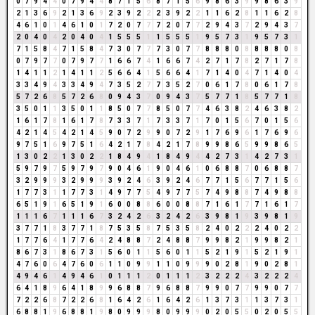
0
7
9
4
4
0
7
9
4
4
8
7
1
5
6
8
7
1
5
6
9
8
6
3
9
9
8
6
3
9
2
1
3
6
9
2
1
3
6
9
2
3
9
2
2
2
3
9
2
2
1
1
6
2
8
1
1
6
2
8
4
6
1
0
1
4
6
1
0
1
7
2
0
7
7
7
2
0
7
7
2
9
4
3
7
2
9
4
3
7
2
0
4
0
4
2
0
4
0
4
1
5
5
5
1
1
5
5
5
1
9
5
7
3
1
9
5
7
3
1
7
1
5
8
4
7
1
5
8
4
7
3
0
7
7
7
3
0
7
7
8
8
8
0
8
8
8
8
0
8
0
7
9
7
7
0
7
9
7
7
1
6
6
7
4
1
6
6
7
4
2
7
1
7
8
2
7
1
7
8
1
4
1
1
2
1
4
1
1
2
5
6
6
4
1
5
6
6
4
1
7
1
4
0
4
7
1
4
0
4
3
3
4
9
4
3
3
4
9
4
7
3
5
2
7
7
3
5
2
7
0
6
1
7
8
0
6
1
7
8
5
7
2
6
8
5
7
2
6
8
0
9
4
3
7
0
9
4
3
7
5
7
7
1
8
5
7
7
1
8
3
5
0
1
1
3
5
0
1
1
8
5
0
7
7
8
5
0
7
7
4
6
3
8
2
4
6
3
8
2
1
6
1
7
8
1
6
1
7
8
7
3
3
7
1
7
3
3
7
1
7
0
1
5
6
7
0
1
5
6
4
2
1
4
5
4
2
1
4
5
9
0
7
2
9
9
0
7
2
9
1
7
6
9
6
1
7
6
9
6
9
7
5
1
6
9
7
5
1
6
4
2
1
7
8
4
2
1
7
8
9
9
8
6
5
9
9
8
6
5
1
3
0
2
2
1
3
0
2
2
1
8
4
9
4
1
8
4
9
4
4
2
7
3
1
4
2
7
3
1
5
9
7
9
7
5
9
7
9
7
9
0
4
6
1
9
0
4
6
1
0
6
8
8
7
0
6
8
8
7
3
2
9
9
9
3
2
9
9
9
3
9
2
4
6
3
9
2
4
6
7
7
1
5
6
7
7
1
5
6
1
7
7
3
1
1
7
7
3
1
4
9
7
7
5
4
9
7
7
5
7
4
9
8
8
7
4
9
8
8
6
5
1
9
1
6
5
1
9
1
6
0
0
8
8
6
0
0
8
8
7
1
6
1
7
7
1
6
1
7
1
1
1
6
7
1
1
1
6
7
3
2
4
2
6
3
2
4
2
6
3
9
8
1
9
3
9
8
1
9
3
7
7
1
8
3
7
7
1
8
7
5
3
5
8
7
5
3
5
8
2
4
0
2
2
2
4
0
2
2
1
7
7
6
4
1
7
7
6
4
2
4
8
8
7
2
4
8
8
7
9
9
8
2
1
9
9
8
2
1
8
6
7
3
1
8
6
7
3
1
5
6
0
1
1
5
6
0
1
1
5
2
1
9
1
5
2
1
9
1
4
7
6
0
6
4
7
6
0
6
1
1
0
9
9
1
1
0
9
9
9
0
2
8
1
9
0
2
8
1
4
9
4
6
1
4
9
4
6
1
0
1
1
1
2
0
1
1
1
2
3
2
2
2
4
3
2
2
2
4
6
4
1
8
9
6
4
1
8
9
9
6
8
8
7
9
6
8
8
7
9
9
0
7
7
9
9
0
7
7
7
2
2
6
8
7
2
2
6
8
1
6
4
2
6
1
6
4
2
6
1
3
7
3
1
1
3
7
3
1
6
8
8
1
9
6
8
8
1
9
8
0
9
9
9
8
0
9
9
9
0
2
0
5
5
0
2
0
5
5