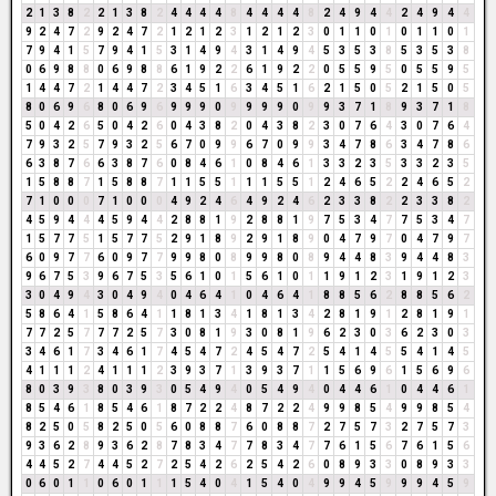
2
1
3
8
2
2
1
3
8
2
4
4
4
4
8
4
4
4
4
8
2
4
9
4
4
2
4
9
4
4
9
2
4
7
2
9
2
4
7
2
1
2
1
2
3
1
2
1
2
3
0
1
1
0
1
0
1
1
0
1
7
9
4
1
5
7
9
4
1
5
3
1
4
9
4
3
1
4
9
4
5
3
5
3
8
5
3
5
3
8
0
6
9
8
8
0
6
9
8
8
6
1
9
2
2
6
1
9
2
2
0
5
5
9
5
0
5
5
9
5
1
4
4
7
2
1
4
4
7
2
3
4
5
1
6
3
4
5
1
6
2
1
5
0
5
2
1
5
0
5
8
0
6
9
6
8
0
6
9
6
9
9
9
0
9
9
9
9
0
9
9
3
7
1
8
9
3
7
1
8
5
0
4
2
6
5
0
4
2
6
0
4
3
8
2
0
4
3
8
2
3
0
7
6
4
3
0
7
6
4
7
9
3
2
5
7
9
3
2
5
6
7
0
9
9
6
7
0
9
9
3
4
7
8
6
3
4
7
8
6
6
3
8
7
6
6
3
8
7
6
0
8
4
6
1
0
8
4
6
1
3
3
2
3
5
3
3
2
3
5
1
5
8
8
7
1
5
8
8
7
1
1
5
5
1
1
1
5
5
1
2
4
6
5
2
2
4
6
5
2
7
1
0
0
0
7
1
0
0
0
4
9
2
4
6
4
9
2
4
6
2
3
3
8
2
2
3
3
8
2
4
5
9
4
4
4
5
9
4
4
2
8
8
1
9
2
8
8
1
9
7
5
3
4
7
7
5
3
4
7
1
5
7
7
5
1
5
7
7
5
2
9
1
8
9
2
9
1
8
9
0
4
7
9
7
0
4
7
9
7
6
0
9
7
7
6
0
9
7
7
9
9
8
0
8
9
9
8
0
8
9
4
4
8
3
9
4
4
8
3
9
6
7
5
3
9
6
7
5
3
5
6
1
0
1
5
6
1
0
1
1
9
1
2
3
1
9
1
2
3
3
0
4
9
4
3
0
4
9
4
0
4
6
4
1
0
4
6
4
1
8
8
5
6
2
8
8
5
6
2
5
8
6
4
1
5
8
6
4
1
1
8
1
3
4
1
8
1
3
4
2
8
1
9
1
2
8
1
9
1
7
7
2
5
7
7
7
2
5
7
3
0
8
1
9
3
0
8
1
9
6
2
3
0
3
6
2
3
0
3
3
4
6
1
7
3
4
6
1
7
4
5
4
7
2
4
5
4
7
2
5
4
1
4
5
5
4
1
4
5
4
1
1
1
2
4
1
1
1
2
3
9
3
7
1
3
9
3
7
1
1
5
6
9
6
1
5
6
9
6
8
0
3
9
3
8
0
3
9
3
0
5
4
9
4
0
5
4
9
4
0
4
4
6
1
0
4
4
6
1
8
5
4
6
1
8
5
4
6
1
8
7
2
2
4
8
7
2
2
4
9
9
8
5
4
9
9
8
5
4
8
2
5
0
5
8
2
5
0
5
6
0
8
8
7
6
0
8
8
7
2
7
5
7
3
2
7
5
7
3
9
3
6
2
8
9
3
6
2
8
7
8
3
4
7
7
8
3
4
7
7
6
1
5
6
7
6
1
5
6
4
4
5
2
7
4
4
5
2
7
2
5
4
2
6
2
5
4
2
6
0
8
9
3
3
0
8
9
3
3
0
6
0
1
1
0
6
0
1
1
1
5
4
0
4
1
5
4
0
4
9
9
4
5
9
9
9
4
5
9