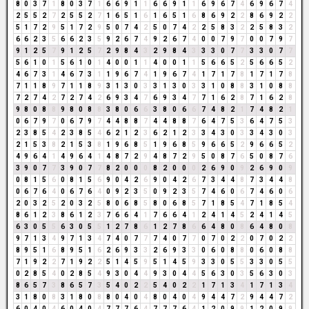
8
0
3
7
1
8
0
3
7
1
6
6
9
1
1
6
6
9
1
1
6
9
6
7
4
6
9
6
7
4
2
5
5
2
7
2
5
5
2
7
1
6
5
1
6
1
6
5
1
6
8
6
9
2
2
8
6
9
2
2
5
1
7
2
9
5
1
7
2
9
5
0
7
4
2
5
0
7
4
2
2
5
8
3
2
2
5
8
3
2
6
6
2
3
5
6
6
2
3
5
9
2
6
7
4
9
2
6
7
4
0
0
7
9
7
0
0
7
9
7
9
1
2
5
7
9
1
2
5
7
2
9
8
4
3
2
9
8
4
3
3
3
0
7
7
3
3
0
7
7
5
6
1
0
1
5
6
1
0
1
4
0
0
1
1
4
0
0
1
1
5
6
6
5
2
5
6
6
5
2
4
6
7
3
1
4
6
7
3
1
1
9
6
7
4
1
9
6
7
4
1
7
1
7
8
1
7
1
7
8
7
1
1
8
9
7
1
1
8
9
3
1
3
0
3
3
1
3
0
3
3
1
0
8
8
3
1
0
8
8
7
2
7
4
2
7
2
7
4
2
6
9
3
4
7
6
9
3
4
7
7
1
6
2
8
7
1
6
2
8
9
8
0
8
8
9
8
0
8
8
3
8
0
6
6
3
8
0
6
6
7
4
8
2
1
7
4
8
2
1
0
6
7
9
7
0
6
7
9
7
4
4
8
8
7
4
4
8
8
7
6
4
7
5
3
6
4
7
5
3
2
3
8
5
4
2
3
8
5
4
6
2
1
2
3
6
2
1
2
3
3
4
3
0
3
3
4
3
0
3
2
1
5
3
8
2
1
5
3
8
1
9
6
8
5
1
9
6
8
5
9
6
6
5
2
9
6
6
5
2
4
9
6
4
1
4
9
6
4
1
4
8
7
2
9
4
8
7
2
9
5
0
8
7
6
5
0
8
7
6
3
9
0
7
7
3
9
0
7
7
8
2
0
0
0
8
2
0
0
0
2
6
9
0
9
2
6
9
0
9
0
8
1
5
6
0
8
1
5
6
9
0
4
2
6
9
0
4
2
6
7
3
4
4
8
7
3
4
4
8
0
6
7
6
4
0
6
7
6
4
0
9
2
3
5
0
9
2
3
5
7
4
6
0
6
7
4
6
0
6
2
0
3
2
5
2
0
3
2
5
8
0
6
8
5
8
0
6
8
5
7
1
8
5
4
7
1
8
5
4
8
6
1
2
3
8
6
1
2
3
7
6
6
4
1
7
6
6
4
1
2
4
1
4
5
2
4
1
4
5
6
3
0
5
5
6
3
0
5
5
1
2
7
8
6
1
2
7
8
6
6
4
8
0
8
6
4
8
0
8
9
7
1
3
4
9
7
1
3
4
7
4
0
7
7
7
4
0
7
7
0
7
0
2
2
0
7
0
2
2
8
9
5
1
6
8
9
5
1
6
2
6
9
3
3
2
6
9
3
3
0
6
0
8
8
0
6
0
8
8
7
1
9
2
2
7
1
9
2
2
5
1
4
5
9
5
1
4
5
9
3
3
0
5
5
3
3
0
5
5
0
2
8
5
4
0
2
8
5
4
9
3
0
4
4
9
3
0
4
4
5
6
3
0
3
5
6
3
0
3
8
6
5
7
3
8
6
5
7
3
5
4
0
2
2
5
4
0
2
2
1
7
1
3
4
1
7
1
3
4
3
1
8
0
8
3
1
8
0
8
8
0
4
0
4
8
0
4
0
4
9
4
4
7
2
9
4
4
7
2
6
0
4
0
4
6
0
4
0
4
7
7
7
6
4
7
7
7
6
4
1
2
0
9
9
1
2
0
9
9