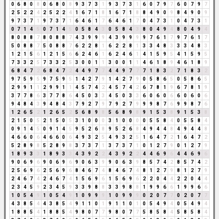
0
6
8
0
8
0
6
8
0
8
9
3
7
3
1
9
3
7
3
1
6
0
7
9
7
6
0
7
9
7
2
5
2
2
4
2
5
2
2
4
1
6
7
1
8
1
6
7
1
8
8
4
9
0
9
8
4
9
0
9
9
7
3
7
1
9
7
3
7
1
6
4
6
1
7
6
4
6
1
7
0
4
7
3
1
0
4
7
3
1
0
7
1
4
5
0
7
1
4
5
0
5
8
4
3
0
5
8
4
3
8
0
4
9
4
8
0
4
9
4
8
0
8
8
7
8
0
8
8
7
4
3
9
9
9
4
3
9
9
9
9
7
6
1
7
9
7
6
1
7
5
0
8
8
7
5
0
8
8
7
6
2
2
8
1
6
2
2
8
1
3
3
4
8
3
3
3
4
8
3
1
2
1
5
6
1
2
1
5
6
6
2
4
6
1
6
2
4
6
1
4
1
5
9
5
4
1
5
9
5
7
3
3
2
5
7
3
3
2
5
3
0
0
1
1
3
0
0
1
1
4
6
1
8
9
4
6
1
8
9
6
8
4
7
2
6
8
4
7
2
4
4
9
7
7
4
4
9
7
7
7
1
8
3
2
7
1
8
3
2
9
7
5
9
5
9
7
5
9
5
1
4
2
7
9
1
4
2
7
9
0
5
8
6
5
0
5
8
6
5
2
9
9
1
1
2
9
9
1
1
4
5
7
4
2
4
5
7
4
2
6
7
8
1
9
6
7
8
1
9
3
7
7
8
6
3
7
7
8
6
4
5
0
3
3
4
5
0
3
3
6
0
6
0
6
6
0
6
0
6
9
4
8
4
3
9
4
8
4
3
7
9
2
7
9
7
9
2
7
9
9
9
8
7
6
9
9
8
7
6
1
2
6
5
2
1
2
6
5
2
5
6
8
9
8
5
6
8
9
8
9
1
5
3
8
9
1
5
3
8
2
1
5
0
5
2
1
5
0
5
3
1
0
0
0
3
1
0
0
0
0
5
5
8
4
0
5
5
8
4
0
9
1
4
5
0
9
1
4
5
9
5
2
6
8
9
5
2
6
8
4
9
4
4
8
4
9
4
4
8
4
6
6
0
6
4
6
6
0
6
4
9
3
2
5
4
9
3
2
5
1
6
4
7
2
1
6
4
7
2
5
2
8
9
8
5
2
8
9
8
3
7
3
7
1
3
7
3
7
1
0
1
2
7
9
0
1
2
7
9
1
8
9
3
3
1
8
9
3
3
4
3
9
2
2
4
3
9
2
2
4
4
6
9
6
4
4
6
9
6
9
0
6
9
6
9
0
6
9
6
9
0
6
3
9
9
0
6
3
9
8
5
7
4
2
8
5
7
4
2
2
5
6
9
6
2
5
6
9
6
8
4
6
7
4
8
4
6
7
4
8
1
2
7
9
8
1
2
7
9
2
4
6
7
4
2
4
6
7
4
1
5
6
9
6
1
5
6
9
6
2
2
0
4
4
2
2
0
4
4
2
3
4
5
9
2
3
4
5
9
3
3
9
8
8
3
3
9
8
8
1
9
9
6
6
1
9
9
6
6
1
0
5
4
9
1
0
5
4
9
1
0
9
9
9
1
0
9
9
9
0
2
0
7
7
0
2
0
7
7
4
3
8
5
4
4
3
8
5
4
9
1
1
0
1
9
1
1
0
1
0
5
4
9
4
0
5
4
9
4
1
8
8
5
4
1
8
8
5
4
9
8
0
7
7
9
8
0
7
7
5
8
5
8
4
5
8
5
8
4