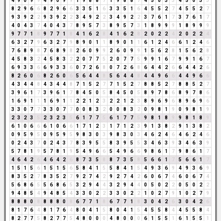
4
9
0
9
9
4
9
0
9
9
1
9
8
8
7
1
9
8
8
7
4
5
0
3
3
4
5
0
3
3
8
2
9
6
6
8
2
9
6
6
3
3
5
1
6
3
3
5
1
6
4
5
5
2
7
4
5
5
2
7
9
3
9
2
2
9
3
9
2
2
3
4
9
2
2
3
4
9
2
2
3
7
6
1
7
3
7
6
1
7
4
0
4
3
7
4
0
4
3
7
8
9
5
7
3
8
9
5
7
3
1
8
9
9
9
1
8
9
9
9
9
7
7
1
8
9
7
7
1
8
4
1
6
2
8
4
1
6
2
8
2
0
2
2
4
2
0
2
2
4
6
3
2
7
9
6
3
2
7
9
8
9
0
1
1
8
9
0
1
1
6
1
2
4
6
6
1
2
4
6
7
6
8
9
8
7
6
8
9
8
2
6
0
9
9
2
6
0
9
9
1
5
6
2
8
1
5
6
2
8
4
5
8
3
2
4
5
8
3
2
2
0
7
7
5
2
0
7
7
5
9
9
1
6
7
9
9
1
6
7
6
9
3
3
6
6
9
3
3
6
0
7
2
6
8
0
7
2
6
8
6
4
4
2
6
6
4
4
2
6
8
2
6
0
6
8
2
6
0
6
5
6
4
4
8
5
6
4
4
8
4
4
9
6
6
4
4
9
6
6
4
3
4
4
8
4
3
4
4
8
7
1
5
2
7
7
1
5
2
7
8
8
5
2
7
8
8
5
2
7
3
9
6
1
7
3
9
6
1
7
8
4
5
0
5
8
4
5
0
5
8
9
7
8
6
8
9
7
8
6
1
6
9
1
1
1
6
9
1
1
2
2
1
2
3
2
2
1
2
3
8
9
6
9
6
8
9
6
9
6
3
3
0
7
7
3
3
0
7
7
0
0
8
3
2
0
0
8
3
2
0
9
8
1
9
0
9
8
1
9
2
3
2
3
5
2
3
2
3
5
6
1
7
7
5
6
1
7
7
5
9
8
1
8
9
9
8
1
8
9
6
1
0
6
6
6
1
0
6
6
1
7
1
2
3
1
7
1
2
3
9
1
3
8
2
9
1
3
8
2
0
9
5
9
5
0
9
5
9
5
9
8
3
0
3
9
8
3
0
3
4
6
2
4
6
4
6
2
4
6
0
2
4
3
7
0
2
4
3
7
8
3
9
5
5
8
3
9
5
5
3
4
6
3
9
3
4
6
3
9
5
7
8
1
9
5
7
8
1
9
5
4
9
6
6
5
4
9
6
6
9
8
6
1
7
9
8
6
1
7
4
6
4
2
6
4
6
4
2
6
8
7
3
5
8
8
7
3
5
8
5
6
6
1
7
5
6
6
1
7
1
5
1
5
6
1
5
1
5
6
5
8
4
1
5
5
8
4
1
5
4
9
3
6
9
4
9
3
6
9
8
3
5
2
7
8
3
5
2
7
9
2
7
4
2
9
2
7
4
2
6
0
6
7
4
6
0
6
7
4
5
6
8
6
5
5
6
8
6
5
3
2
9
4
4
3
2
9
4
4
0
5
0
2
2
0
5
0
2
2
9
4
8
5
4
9
4
8
5
4
3
3
0
2
2
3
3
0
2
2
1
0
2
7
9
1
0
2
7
9
8
8
8
0
8
8
8
8
0
8
6
7
7
1
8
6
7
7
1
8
3
0
4
2
6
3
0
4
2
6
8
1
7
6
4
8
1
7
6
4
8
0
4
1
5
8
0
4
1
5
4
5
5
8
4
4
5
5
8
4
8
2
7
7
5
8
2
7
7
5
4
8
0
0
0
4
8
0
0
0
6
1
5
5
1
6
1
5
5
1