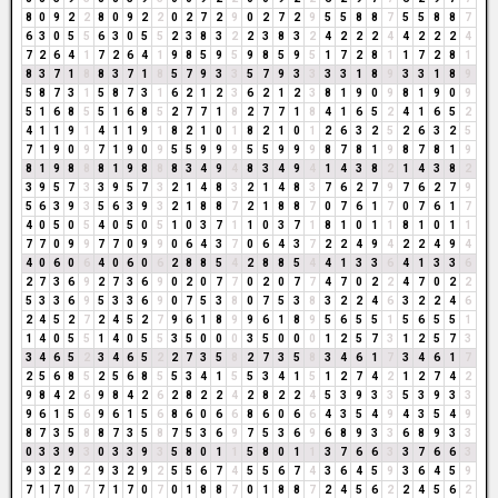
8
0
9
2
2
8
0
9
2
2
0
2
7
2
9
0
2
7
2
9
5
5
8
8
7
5
5
8
8
7
6
3
0
5
5
6
3
0
5
5
2
3
8
3
2
2
3
8
3
2
4
2
2
2
4
4
2
2
2
4
7
2
6
4
1
7
2
6
4
1
9
8
5
9
5
9
8
5
9
5
1
7
2
8
1
1
7
2
8
1
8
3
7
1
8
8
3
7
1
8
5
7
9
3
3
5
7
9
3
3
3
3
1
8
9
3
3
1
8
9
5
8
7
3
1
5
8
7
3
1
6
2
1
2
3
6
2
1
2
3
8
1
9
0
9
8
1
9
0
9
5
1
6
8
5
5
1
6
8
5
2
7
7
1
8
2
7
7
1
8
4
1
6
5
2
4
1
6
5
2
4
1
1
9
1
4
1
1
9
1
8
2
1
0
1
8
2
1
0
1
2
6
3
2
5
2
6
3
2
5
7
1
9
0
9
7
1
9
0
9
5
5
9
9
9
5
5
9
9
9
8
7
8
1
9
8
7
8
1
9
8
1
9
8
8
8
1
9
8
8
8
3
4
9
4
8
3
4
9
4
1
4
3
8
2
1
4
3
8
2
3
9
5
7
3
3
9
5
7
3
2
1
4
8
3
2
1
4
8
3
7
6
2
7
9
7
6
2
7
9
5
6
3
9
3
5
6
3
9
3
2
1
8
8
7
2
1
8
8
7
0
7
6
1
7
0
7
6
1
7
4
0
5
0
5
4
0
5
0
5
1
0
3
7
1
1
0
3
7
1
8
1
0
1
1
8
1
0
1
1
7
7
0
9
9
7
7
0
9
9
0
6
4
3
7
0
6
4
3
7
2
2
4
9
4
2
2
4
9
4
4
0
6
0
6
4
0
6
0
6
2
8
8
5
4
2
8
8
5
4
4
1
3
3
6
4
1
3
3
6
2
7
3
6
9
2
7
3
6
9
0
2
0
7
7
0
2
0
7
7
4
7
0
2
2
4
7
0
2
2
5
3
3
6
9
5
3
3
6
9
0
7
5
3
8
0
7
5
3
8
3
2
2
4
6
3
2
2
4
6
2
4
5
2
7
2
4
5
2
7
9
6
1
8
9
9
6
1
8
9
5
6
5
5
1
5
6
5
5
1
1
4
0
5
5
1
4
0
5
5
3
5
0
0
0
3
5
0
0
0
1
2
5
7
3
1
2
5
7
3
3
4
6
5
2
3
4
6
5
2
2
7
3
5
8
2
7
3
5
8
3
4
6
1
7
3
4
6
1
7
2
5
6
8
5
2
5
6
8
5
5
3
4
1
5
5
3
4
1
5
1
2
7
4
2
1
2
7
4
2
9
8
4
2
6
9
8
4
2
6
2
8
2
2
4
2
8
2
2
4
5
3
9
3
3
5
3
9
3
3
9
6
1
5
6
9
6
1
5
6
8
6
0
6
6
8
6
0
6
6
4
3
5
4
9
4
3
5
4
9
8
7
3
5
8
8
7
3
5
8
7
5
3
6
9
7
5
3
6
9
6
8
9
3
3
6
8
9
3
3
0
3
3
9
3
0
3
3
9
3
5
8
0
1
1
5
8
0
1
1
3
7
6
6
3
3
7
6
6
3
9
3
2
9
2
9
3
2
9
2
5
5
6
7
4
5
5
6
7
4
3
6
4
5
9
3
6
4
5
9
7
1
7
0
7
7
1
7
0
7
0
1
8
8
7
0
1
8
8
7
2
4
5
6
2
2
4
5
6
2