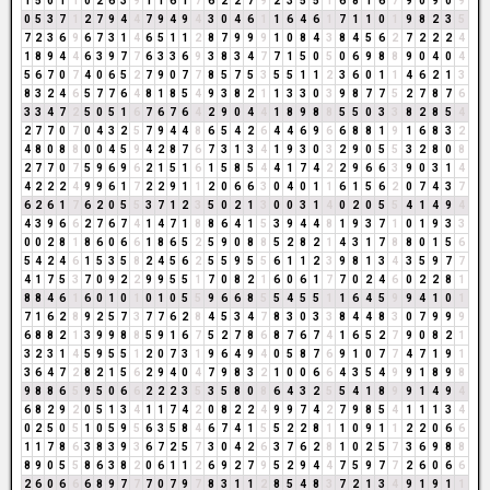
1
5
0
1
1
0
2
6
3
9
1
1
6
1
7
6
2
2
7
9
2
3
5
5
1
6
8
1
6
7
9
0
9
0
9
0
5
3
7
1
2
7
9
4
4
7
9
4
9
4
3
0
4
6
1
1
6
4
6
1
7
1
1
0
1
9
8
2
3
5
7
2
3
6
9
6
7
3
1
4
6
5
1
1
2
8
7
9
9
9
1
0
8
4
3
8
4
5
6
2
7
2
2
2
4
1
8
9
4
4
6
3
9
7
7
6
3
3
6
9
3
8
3
4
7
7
1
5
0
5
0
6
9
8
8
9
0
4
0
4
5
6
7
0
7
4
0
6
5
2
7
9
0
7
7
8
5
7
5
3
5
5
1
1
2
3
6
0
1
1
4
6
2
1
3
8
3
2
4
6
5
7
7
6
4
8
1
8
5
4
9
3
8
2
1
1
3
3
0
3
9
8
7
7
5
2
7
8
7
6
3
3
4
7
2
5
0
5
1
6
7
6
7
6
4
2
9
0
4
4
1
8
9
8
8
5
5
0
3
3
8
2
8
5
4
2
7
7
0
7
0
4
3
2
5
7
9
4
4
8
6
5
4
2
6
4
4
6
9
6
6
8
8
1
9
1
6
8
3
2
4
8
0
8
8
0
0
4
5
9
4
2
8
7
6
7
3
1
3
4
1
9
3
0
3
2
9
0
5
5
3
2
8
0
8
2
7
7
0
7
5
9
6
9
6
2
1
5
1
6
1
5
8
5
4
4
1
7
4
2
2
9
6
6
3
9
0
3
1
4
4
2
2
2
4
9
9
6
1
7
2
2
9
1
1
2
0
6
6
3
0
4
0
1
1
6
1
5
6
2
0
7
4
3
7
6
2
6
1
7
6
2
0
5
5
3
7
1
2
3
5
0
2
1
3
0
0
3
1
4
0
2
0
5
5
4
1
4
9
4
4
3
9
6
6
2
7
6
7
4
1
4
7
1
8
8
6
4
1
5
3
9
4
4
8
1
9
3
7
1
0
1
9
3
3
0
0
2
8
1
8
6
0
6
6
1
8
6
5
2
5
9
0
8
8
5
2
8
2
1
4
3
1
7
8
8
0
1
5
6
5
4
2
4
6
1
5
3
5
8
2
4
5
6
2
5
5
9
5
5
6
1
1
2
3
9
8
1
3
4
3
5
9
7
7
4
1
7
5
3
7
0
9
2
2
9
9
5
5
1
7
0
8
2
1
6
0
6
1
7
7
0
2
4
6
0
2
2
8
1
8
8
4
6
1
6
0
1
0
1
0
1
0
5
5
9
6
6
8
5
5
4
5
5
1
1
6
4
5
9
9
4
1
0
1
7
1
6
2
8
9
2
5
7
3
7
7
6
2
8
4
5
3
4
7
8
3
0
3
3
8
4
4
8
3
0
7
9
9
9
6
8
8
2
1
3
9
9
8
8
5
9
1
6
7
5
2
7
8
6
8
7
6
7
4
1
6
5
2
7
9
0
8
2
1
3
2
3
1
4
5
9
5
5
1
2
0
7
3
1
9
6
4
9
4
0
5
8
7
6
9
1
0
7
7
4
7
1
9
1
3
6
4
7
2
8
2
1
5
6
2
9
4
0
4
7
9
8
3
2
1
0
0
6
6
4
3
5
4
9
9
1
8
9
8
9
8
8
6
5
9
5
0
6
6
2
2
2
3
5
3
5
8
0
8
6
4
3
2
5
5
4
1
8
9
9
1
4
9
4
6
8
2
9
2
0
5
1
3
4
1
1
7
4
2
0
8
2
2
4
9
9
7
4
2
7
9
8
5
4
1
1
1
3
4
0
2
5
0
5
1
0
5
9
5
6
3
5
8
4
6
7
4
1
5
5
2
2
8
1
1
0
9
1
1
2
2
0
6
6
1
1
7
8
6
3
8
3
9
3
6
7
2
5
7
3
0
4
2
6
3
7
6
2
8
1
0
2
5
7
3
6
9
8
8
8
9
0
5
5
8
6
3
8
2
0
6
1
1
2
6
9
2
7
9
5
2
9
4
4
7
5
9
7
7
2
6
0
6
6
2
6
0
6
6
6
8
9
7
7
7
0
7
9
7
8
3
1
1
2
8
5
4
8
3
7
2
1
3
4
9
1
9
1
1