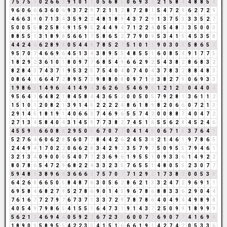
7
5
7
5
3
0
2
6
6
3
9
1
0
1
1
0
5
6
8
5
0
6
9
3
3
2
1
5
8
4
4
8
8
5
4
9
6
0
6
6
6
3
6
0
6
9
3
7
2
9
7
2
1
1
2
8
7
2
8
1
5
4
7
2
9
6
2
7
2
9
4
6
6
3
9
0
7
1
3
4
3
5
9
2
2
4
8
1
8
9
4
3
7
2
9
1
3
7
5
3
3
3
5
2
7
5
0
0
5
5
8
2
5
8
4
9
1
5
9
5
2
4
4
9
4
7
1
2
2
4
0
5
4
8
3
3
5
0
0
0
8
8
5
5
1
3
1
8
9
8
5
6
6
1
7
5
8
6
5
2
7
7
9
0
9
5
3
4
1
5
4
5
3
5
8
4
4
2
4
6
6
2
8
9
8
0
5
4
4
8
7
8
5
2
7
5
1
0
1
1
9
0
3
0
3
5
8
6
5
2
9
5
7
0
7
4
6
6
9
6
4
5
1
3
4
3
8
9
5
5
4
8
5
5
1
6
0
8
5
4
9
1
7
7
5
1
8
2
9
2
3
6
1
0
1
8
0
9
7
7
6
8
5
4
9
6
6
2
9
2
5
4
3
8
2
8
6
8
3
2
8
2
8
4
3
7
4
3
7
1
9
5
3
2
5
7
5
4
0
4
0
7
4
0
4
3
7
8
3
2
8
8
4
8
3
0
8
6
4
1
6
6
4
7
2
8
9
5
7
3
9
8
8
0
8
0
9
7
1
8
3
8
2
7
9
0
6
9
3
3
1
9
8
6
5
1
4
9
6
6
4
1
4
9
4
3
6
2
6
8
5
4
6
9
6
1
2
1
2
3
0
4
4
0
4
9
5
6
4
1
6
4
8
2
1
8
4
5
8
4
4
3
6
5
2
0
0
5
0
5
7
9
2
8
1
3
6
1
1
2
1
5
1
0
1
2
0
8
2
1
3
9
1
4
5
2
2
2
2
4
8
6
1
8
9
8
2
0
6
6
0
7
2
1
3
2
9
1
4
5
1
8
1
9
1
4
0
6
6
3
7
4
6
9
6
5
5
7
4
2
0
0
8
8
7
4
0
4
7
2
2
7
1
3
4
5
8
4
0
4
3
1
4
5
9
7
7
3
8
2
7
4
5
1
6
5
5
6
2
8
4
5
2
4
6
4
5
5
9
5
6
6
0
8
8
2
9
5
0
5
6
7
0
7
7
0
4
1
4
5
0
6
7
1
8
3
7
6
4
1
5
2
7
6
4
6
0
6
2
8
5
6
0
7
7
8
4
4
2
6
2
4
5
3
8
2
1
4
6
1
9
7
8
6
5
2
4
4
9
4
1
7
0
2
2
0
6
6
2
8
3
4
2
9
2
3
5
7
9
7
5
0
9
5
5
7
9
4
6
1
3
2
1
3
4
0
9
0
0
0
5
4
0
7
7
2
3
6
9
6
1
9
5
5
1
0
9
3
3
6
1
4
9
2
2
8
0
7
8
6
5
4
7
2
9
6
8
2
2
4
3
3
2
3
5
7
6
5
5
1
4
8
0
5
5
2
3
0
7
7
5
9
4
8
3
3
8
9
6
6
3
6
6
6
3
7
5
7
0
7
7
1
2
9
2
1
7
3
8
2
0
0
5
3
8
6
4
2
6
8
6
6
5
0
5
8
4
8
7
6
3
0
5
6
2
8
6
2
1
3
3
2
4
7
2
9
6
9
1
1
6
9
5
8
4
6
8
2
7
9
5
2
7
8
6
9
0
1
4
5
9
6
7
8
6
8
8
3
3
6
2
9
0
4
4
7
6
1
6
7
7
2
7
9
7
6
7
3
7
1
3
3
7
2
9
7
8
7
8
6
4
0
4
9
4
4
9
8
9
8
4
0
5
4
9
7
9
8
6
5
4
1
5
5
1
6
4
7
3
1
9
1
4
3
7
2
5
0
9
9
1
8
9
9
9
5
6
2
1
3
4
6
9
4
4
0
5
9
2
2
6
7
2
3
5
6
0
0
7
7
6
9
0
7
7
4
1
6
9
6
1
8
9
0
9
5
8
9
5
5
4
2
2
3
5
4
1
5
1
6
6
6
1
9
1
4
2
7
4
2
0
5
3
3
6