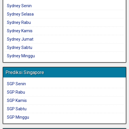
Sydney Senin
Sydney Selasa
Sydney Rabu
Sydney Kamis
Sydney Jumat
Sydney Sabtu
Sydney Minggu
Prediksi Singapore
SGP Senin
SGP Rabu
SGP Kamis
SGP Sabtu
SGP Minggu