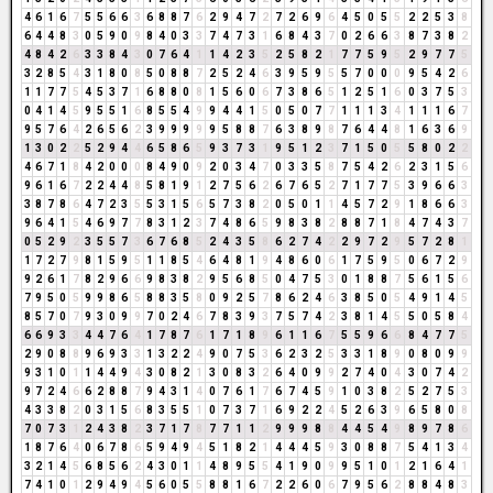
4
6
1
6
7
5
5
6
6
3
6
8
8
7
6
2
9
4
7
2
7
2
6
9
6
4
5
0
5
5
2
2
5
3
8
6
4
4
8
3
0
5
9
0
9
8
4
0
3
3
7
4
7
3
1
6
8
4
3
7
0
2
6
6
3
8
7
3
8
2
4
8
4
2
6
3
3
8
4
3
0
7
6
4
1
1
4
2
3
5
2
5
8
2
1
7
7
5
9
5
2
9
7
7
5
3
2
8
5
4
3
1
8
0
8
5
0
8
8
7
2
5
2
4
6
3
9
5
9
5
5
7
0
0
0
9
5
4
2
6
1
1
7
7
5
4
5
3
7
1
6
8
8
0
8
1
5
6
0
6
7
3
8
6
5
1
2
5
1
6
0
3
7
5
3
0
4
1
4
5
9
5
5
1
6
8
5
5
4
9
9
4
4
1
5
0
5
0
7
7
1
1
1
3
4
1
1
1
6
7
9
5
7
6
4
2
6
5
6
2
3
9
9
9
9
9
5
8
8
7
6
3
8
9
8
7
6
4
4
8
1
6
3
6
9
1
3
0
2
2
5
2
9
4
4
6
5
8
6
5
9
3
7
3
1
9
5
1
2
3
7
1
5
0
5
5
8
0
2
2
4
6
7
1
8
4
2
0
0
0
8
4
9
0
9
2
0
3
4
7
0
3
3
5
8
7
5
4
2
6
2
3
1
5
6
9
6
1
6
7
2
2
4
4
8
5
8
1
9
1
2
7
5
6
2
6
7
6
5
2
7
1
7
7
5
3
9
6
6
3
3
8
7
8
6
4
7
2
3
5
5
3
1
5
6
5
7
3
8
2
0
5
0
1
1
4
5
7
2
9
1
8
6
6
3
9
6
4
1
5
4
6
9
7
7
8
3
1
2
3
7
4
8
6
5
9
8
3
8
2
8
8
7
1
8
4
7
4
3
7
0
5
2
9
2
3
5
5
7
3
6
7
6
8
5
2
4
3
5
8
6
2
7
4
2
2
9
7
2
9
5
7
2
8
1
1
7
2
7
9
8
1
5
9
5
1
1
8
5
4
6
4
8
1
9
4
8
6
0
6
1
7
5
9
5
0
6
7
2
9
9
2
6
1
7
8
2
9
6
6
9
8
3
8
2
9
5
6
8
5
0
4
7
5
3
0
1
8
8
7
5
6
1
5
6
7
9
5
0
5
9
9
8
6
5
8
8
3
5
8
0
9
2
5
7
8
6
2
4
6
3
8
5
0
5
4
9
1
4
5
8
5
7
0
7
9
3
0
9
9
7
0
2
4
6
7
8
3
9
3
7
5
7
4
2
3
8
1
4
5
5
0
5
8
4
6
6
9
3
3
4
4
7
6
4
1
7
8
7
6
1
7
1
8
9
6
1
1
6
7
5
5
9
6
6
8
4
7
7
5
2
9
0
8
8
9
6
9
3
3
1
3
2
2
4
9
0
7
5
3
6
2
3
2
5
3
3
1
8
9
0
8
0
9
9
9
3
1
0
1
1
4
4
9
4
3
0
8
2
1
3
0
8
3
2
6
4
0
9
9
2
7
4
0
4
3
0
7
4
2
9
7
2
4
6
6
2
8
8
7
9
4
3
1
4
0
7
6
1
7
6
7
4
5
9
1
0
3
8
2
5
2
7
5
3
4
3
3
8
2
0
3
1
5
6
8
3
5
5
1
0
7
3
7
1
6
9
2
2
4
5
2
6
3
9
6
5
8
0
8
7
0
7
3
1
2
4
3
8
2
3
7
1
7
8
7
7
1
1
2
9
9
9
8
8
4
4
5
4
9
8
9
7
8
6
1
8
7
6
4
0
6
7
8
6
5
9
4
9
4
5
1
8
2
1
4
4
4
5
9
3
0
8
8
7
5
4
1
3
4
3
2
1
4
5
6
8
5
6
2
4
3
0
1
1
4
8
9
5
5
4
1
9
0
9
9
5
1
0
1
2
1
6
4
1
7
4
1
0
1
2
9
4
9
4
5
6
0
5
5
8
8
1
6
7
2
2
6
0
6
7
9
5
6
2
8
8
4
8
3