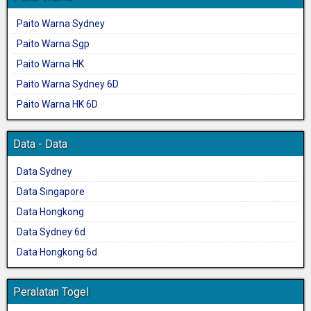
Paito Warna Sydney
Paito Warna Sgp
Paito Warna HK
Paito Warna Sydney 6D
Paito Warna HK 6D
Data - Data
Data Sydney
Data Singapore
Data Hongkong
Data Sydney 6d
Data Hongkong 6d
Peralatan Togel