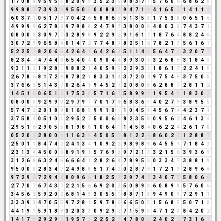
1
7
0
8
8
9
5
9
5
5
8
2
0
9
9
3
5
2
3
5
9
8
3
7
1
5
7
6
0
6
6
8
6
2
8
9
9
8
8
7
7
3
9
3
3
9
5
5
0
5
0
0
8
8
7
9
4
7
1
8
4
1
6
5
2
1
4
1
1
2
6
0
3
7
1
0
5
1
7
8
7
0
4
2
6
5
8
8
6
5
5
1
3
5
8
1
7
5
3
8
0
6
5
1
6
4
9
9
9
9
6
2
7
8
6
9
7
9
8
8
2
4
7
9
7
3
8
0
0
0
4
8
0
3
3
7
4
3
7
1
0
8
0
0
0
3
0
9
7
7
3
2
8
9
8
9
2
2
9
2
9
1
6
1
7
1
8
7
6
4
8
8
2
4
6
3
0
7
2
9
9
6
5
8
4
0
1
4
7
2
7
7
4
8
3
8
2
5
1
6
7
8
2
1
3
5
6
1
6
7
5
2
2
5
7
8
2
0
6
6
4
2
6
4
1
6
4
2
6
8
5
1
1
4
5
5
6
4
7
2
3
2
0
7
7
8
2
3
4
7
4
7
4
4
8
6
5
4
0
4
0
9
0
4
4
8
9
3
0
3
3
2
6
8
5
3
1
8
4
3
9
3
1
1
2
1
9
2
8
1
9
8
8
2
1
4
0
5
9
5
2
2
9
3
3
1
8
6
1
7
2
2
4
1
5
2
6
7
8
6
8
1
7
2
9
8
7
8
2
1
8
3
3
1
4
3
7
2
0
2
9
7
5
4
9
3
7
5
0
5
3
7
6
6
3
5
1
4
3
7
0
2
6
4
1
9
4
5
2
7
2
0
8
0
8
6
2
8
8
7
2
8
1
1
2
1
4
5
1
6
0
6
5
1
6
1
7
5
3
8
5
7
1
6
7
5
8
9
9
9
1
9
5
4
9
1
8
3
0
3
0
8
0
0
0
9
2
9
9
9
2
9
7
9
7
7
0
1
7
8
6
8
3
6
9
4
0
2
7
9
3
8
9
5
5
5
7
4
7
2
2
0
1
8
9
0
1
6
8
5
9
9
1
0
1
1
0
4
5
9
4
5
6
7
4
4
2
3
7
1
3
7
5
8
4
0
5
1
0
1
2
9
5
2
7
5
0
0
6
6
8
2
3
5
8
0
9
5
6
2
4
6
1
3
4
2
9
5
1
6
2
9
0
5
5
8
1
9
8
8
1
0
6
4
1
1
4
5
8
4
0
6
2
2
4
2
6
1
7
8
0
5
2
0
2
2
8
0
0
0
1
1
6
3
9
4
5
0
5
5
8
1
2
2
4
8
6
0
2
2
1
2
8
8
7
2
5
0
1
1
8
4
7
4
2
2
4
1
3
4
1
0
9
2
2
9
8
9
8
8
6
4
5
5
1
7
1
8
4
3
2
3
1
3
4
4
5
0
0
0
8
9
1
9
1
5
7
6
9
6
9
7
2
1
3
3
2
1
5
6
3
9
3
6
9
3
1
2
6
8
6
3
2
4
6
6
6
6
4
1
2
8
2
6
8
7
8
9
5
5
0
3
3
4
7
3
8
8
1
9
9
5
0
0
0
2
8
3
4
7
2
4
9
8
8
5
1
7
4
2
0
2
8
7
6
1
7
2
1
3
2
8
9
6
6
9
7
2
9
2
7
2
9
4
4
8
0
9
6
6
1
8
2
5
7
2
9
7
4
2
3
4
0
7
7
5
8
0
6
6
2
7
7
0
7
6
7
4
3
7
2
2
1
5
6
6
9
2
0
2
5
0
8
9
8
6
0
8
9
8
5
7
6
0
6
3
4
5
6
2
5
9
2
0
2
6
8
1
4
5
3
0
5
5
1
8
8
7
1
8
9
4
9
0
9
7
2
9
1
1
3
3
3
9
3
4
7
0
5
5
9
7
2
8
1
5
9
7
8
6
6
6
5
0
5
1
5
6
8
5
5
0
7
1
8
4
4
1
9
1
5
9
1
8
9
3
2
0
3
3
0
9
2
9
2
7
1
5
9
5
4
7
1
2
3
8
4
2
0
2
1
4
1
7
8
2
9
2
9
2
1
9
5
7
3
2
2
5
2
7
4
7
8
0
8
2
4
0
2
2
7
3
1
6
7