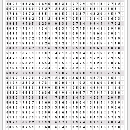
4
8
2
5
7
8
8
2
6
8
9
6
9
6
6
0
3
3
1
4
7
7
2
9
2
4
6
1
8
9
7
7
1
2
3
5
6
2
1
3
4
9
6
0
6
0
5
2
7
9
2
3
2
0
2
2
0
0
5
5
8
8
1
1
2
5
8
8
1
9
7
7
1
6
7
2
6
7
2
9
5
3
5
1
6
0
1
5
7
3
9
3
3
7
1
4
3
2
0
2
4
5
4
7
2
8
6
4
9
4
9
5
6
2
8
7
3
1
2
3
4
3
9
7
7
0
5
1
1
2
3
1
4
2
6
9
6
7
3
1
3
8
1
9
1
9
7
6
5
2
6
2
3
8
2
0
8
3
1
4
2
7
3
4
7
9
9
4
4
8
4
7
0
2
2
8
0
9
7
7
7
3
4
1
5
4
3
4
1
5
4
5
3
4
7
0
7
4
5
9
9
9
4
1
5
5
9
4
8
3
1
4
9
1
1
5
5
1
0
1
0
1
8
1
9
7
3
9
5
5
0
0
4
9
4
1
5
6
0
6
7
0
6
1
7
3
2
7
9
7
0
3
7
2
9
3
1
5
4
9
9
4
5
1
6
3
7
0
8
8
0
8
2
6
8
4
7
9
9
9
9
6
1
2
3
5
1
9
0
9
2
8
2
6
8
2
4
2
8
1
6
1
8
8
7
5
2
8
5
4
8
1
1
0
1
6
0
8
0
8
0
0
4
7
2
3
9
1
6
7
3
6
9
1
1
5
5
0
8
8
8
3
6
9
6
1
0
2
0
2
5
1
4
3
7
6
7
5
3
8
3
9
0
7
7
4
2
1
3
4
9
9
8
4
3
0
2
3
5
8
2
7
5
8
4
4
4
2
3
5
4
3
6
9
6
4
3
1
5
6
3
5
3
9
3
7
8
2
0
2
9
2
2
7
9
7
9
6
5
2
1
9
3
9
3
5
3
2
9
2
4
6
5
4
9
2
0
5
6
2
7
4
7
5
3
9
1
2
0
2
0
8
2
6
8
0
7
5
4
9
0
1
9
8
8
3
7
3
4
7
1
7
8
5
4
3
2
6
1
7
4
2
9
8
8
5
7
8
6
5
5
0
8
2
1
2
0
4
8
3
9
5
4
4
8
7
5
8
2
1
8
4
0
8
8
9
6
0
6
6
7
7
9
6
6
5
2
9
7
7
4
7
7
0
7
8
7
3
9
3
2
0
0
0
0
3
6
8
5
4
4
8
7
9
7
5
6
5
1
6
8
1
7
4
2
3
8
9
2
2
6
7
3
1
4
8
7
0
9
9
1
1
0
2
2
4
1
6
0
6
9
0
9
4
4
9
6
7
1
8
7
5
8
3
2
3
5
9
9
9
5
8
9
4
4
7
5
0
8
8
4
6
9
9
9
9
1
1
4
5
1
4
3
2
5
6
5
8
3
2
7
6
3
6
9
6
4
9
6
6
8
0
5
7
3
7
4
9
7
7
3
3
3
8
2
8
3
5
0
5
3
4
0
0
0
3
8
4
1
5
7
6
5
7
3
1
4
4
3
7
4
2
3
7
1
2
0
4
5
9
5
0
5
2
7
7
9
5
7
3
8
1
6
0
6
3
9
6
7
4
8
0
0
4
4
3
7
8
4
3
4
3
1
9
1
6
0
1
3
4
9
2
9
5
5
0
3
5
3
8
3
1
0
6
6
4
5
1
7
8
3
9
0
5
5
1
9
2
6
8
0
8
3
7
1
5
9
5
4
9
3
5
9
0
9
4
7
6
1
7
8
9
6
9
6
9
0
9
2
2
5
7
8
1
9
7
1
9
3
3
0
2
7
5
3
5
7
0
7
7
5
1
8
0
8
3
5
2
6
8
8
4
3
3
6
6
7
8
3
2
9
3
7
0
7
6
5
2
2
4
3
0
9
3
3
6
6
7
9
7
9
9
7
4
2
0
9
3
7
1
4
8
9
4
4
6
0
5
6
2
8
2
6
9
6
0
5
6
8
5
6
5
4
3
7
8
2
8
4
3
9
9
5
1
6
9
7
3
0
3