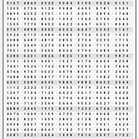
9
1
5
7
3
6
8
6
9
6
0
3
2
3
5
9
5
8
4
3
0
1
9
0
9
9
0
2
6
8
0
1
3
1
4
1
2
0
5
5
0
7
3
6
9
9
1
2
4
6
9
0
8
8
7
4
4
9
5
5
8
7
8
1
9
5
9
0
9
9
9
8
9
9
9
6
3
5
2
7
2
7
3
1
4
1
1
3
7
1
0
2
9
1
1
2
8
9
4
4
1
7
6
8
5
7
9
6
1
7
9
5
6
5
2
8
5
2
2
4
1
4
9
2
2
1
5
6
0
6
5
7
4
5
9
2
6
4
0
4
1
5
0
5
5
7
7
7
0
7
8
4
3
2
5
0
4
2
2
4
0
4
6
7
4
6
5
5
1
6
8
0
8
3
2
3
7
6
7
4
4
8
9
8
8
4
0
5
5
1
6
0
0
2
2
6
6
4
7
2
5
3
4
3
7
9
1
6
7
4
5
9
2
6
8
6
7
1
5
6
0
4
8
4
3
0
3
8
0
8
3
7
3
6
9
5
2
0
2
2
1
4
2
3
5
3
0
8
8
7
6
4
8
7
6
4
8
1
0
1
3
8
5
5
1
2
7
3
4
7
2
3
9
5
5
1
7
1
5
6
2
6
9
0
9
2
6
4
9
4
0
2
7
4
2
5
8
4
9
4
3
2
5
4
9
7
1
1
5
6
5
0
5
8
4
7
5
5
1
6
3
3
6
0
6
3
4
5
5
1
8
4
3
6
9
0
7
9
0
9
5
4
8
9
8
6
6
5
0
5
5
2
8
0
8
0
2
3
1
4
2
8
2
6
8
7
8
2
5
7
1
3
8
1
9
1
9
1
2
3
9
8
7
4
2
3
1
5
1
6
5
3
4
5
9
6
4
5
1
6
1
5
2
7
9
6
1
7
6
4
6
6
0
0
0
8
2
5
8
4
7
4
4
1
5
9
5
2
6
8
1
7
4
2
6
5
8
9
0
9
9
3
9
3
3
3
1
2
4
6
7
8
4
6
1
4
7
6
6
3
9
7
6
7
4
0
5
3
3
6
4
4
7
8
6
8
0
4
7
2
3
3
4
7
2
2
4
4
5
9
7
6
8
8
7
9
0
8
3
2
0
8
7
7
5
7
7
4
1
5
3
0
2
1
3
1
9
8
2
1
7
4
3
5
8
6
2
6
1
7
3
6
8
9
8
6
3
4
5
9
9
8
8
5
4
9
8
8
2
1
8
6
3
2
5
2
0
6
4
1
1
1
1
2
3
2
2
2
2
4
5
7
2
1
3
7
4
0
3
3
7
9
7
9
7
2
2
9
9
9
9
8
0
3
3
1
2
0
7
7
7
1
0
4
4
7
1
2
5
7
6
4
2
2
4
3
0
1
7
8
9
5
8
2
1
6
4
2
0
2
3
4
6
4
1
3
1
2
2
4
8
8
6
6
3
3
7
9
6
6
0
4
2
4
6
9
3
6
4
1
9
4
6
8
5
4
9
2
0
2
7
1
6
7
4
3
3
6
4
1
5
6
6
4
1
9
5
5
3
8
6
5
2
7
9
9
3
0
0
0
6
8
8
4
3
2
4
4
5
9
1
9
1
5
6
8
4
9
2
2
7
2
3
3
6
6
7
4
6
1
3
5
0
3
3
4
0
7
6
4
1
6
6
9
6
5
1
5
9
5
4
7
2
0
2
9
7
4
4
8
4
0
6
8
5
4
2
3
0
3
8
8
0
2
2
8
2
2
1
3
1
6
5
9
5
3
8
0
3
3
0
1
3
8
2
8
2
0
0
0
7
6
9
8
8
0
9
3
8
2
3
8
0
7
7
9
2
3
3
6
5
5
9
0
9
3
1
8
4
3
1
9
3
1
4
6
6
2
4
6
3
3
6
3
9
4
0
4
4
8
8
0
4
7
2
7
1
8
2
1
7
1
7
7
5
6
8
3
6
9
4
7
3
7
1
3
0
8
1
9
2
9
2
1
3
3
6
5
4
9
1
9
9
8
8
7
0
1
0
1
3
5
9
7
7
0
7
5
2
7