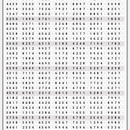
4
4
3
9
3
3
5
4
3
7
1
3
6
4
1
3
0
6
9
6
8
8
9
7
7
4
6
4
9
4
3
0
9
8
8
6
9
1
4
5
3
5
0
3
3
7
5
2
6
8
7
9
2
1
3
4
1
8
7
6
6
3
9
6
6
8
2
5
1
6
1
3
4
7
2
9
0
1
9
1
6
6
3
2
5
3
1
1
7
8
2
3
3
8
2
8
8
5
1
6
5
3
9
0
9
3
2
5
6
2
1
4
9
6
6
0
7
6
1
7
1
0
2
1
3
8
0
8
1
9
6
7
3
1
4
1
8
0
0
0
8
4
8
6
5
5
3
7
1
8
5
5
2
1
3
3
2
6
8
5
6
8
5
6
2
6
0
0
1
1
0
8
3
1
4
6
2
0
5
5
6
0
7
6
4
1
9
8
1
9
6
2
7
7
5
5
5
6
3
9
8
9
1
3
4
8
9
0
4
4
9
3
5
8
4
3
5
8
2
1
6
5
6
2
8
1
0
6
8
5
5
1
7
7
5
1
8
5
7
3
0
8
5
7
3
9
7
8
7
6
9
3
7
9
7
6
0
8
4
3
0
0
5
4
9
1
0
4
3
7
4
6
2
2
4
0
2
4
3
7
3
0
6
3
9
8
2
5
7
3
6
3
1
5
6
0
1
8
5
4
4
2
4
8
3
7
1
9
4
4
1
7
8
3
2
8
2
5
5
1
0
3
1
2
3
9
9
3
7
1
1
0
0
8
8
8
7
9
9
9
0
7
8
9
8
6
0
5
5
1
1
6
8
2
1
8
1
1
4
5
9
9
5
2
7
9
1
7
4
2
4
2
5
9
5
9
9
4
4
8
9
3
4
4
8
2
7
7
9
7
1
8
8
6
5
3
1
9
4
4
1
9
7
0
7
3
7
9
9
9
7
6
3
0
3
6
7
2
1
3
6
2
4
3
7
3
6
7
8
6
4
6
9
5
5
6
5
8
3
2
9
0
2
8
1
3
1
3
4
7
3
9
2
3
5
0
3
9
0
9
4
9
4
9
4
9
1
1
1
2
2
3
3
3
6
7
4
4
1
5
0
2
0
7
7
8
2
9
8
8
4
3
1
5
6
7
1
1
3
4
4
0
4
7
2
6
2
9
2
2
8
0
5
8
4
9
4
8
7
6
7
4
3
7
1
2
5
1
5
6
4
1
5
5
1
0
8
3
2
5
2
2
1
7
8
7
3
5
1
6
8
7
8
6
5
6
1
0
1
1
1
0
8
0
8
3
8
3
9
3
4
4
7
2
9
8
4
4
1
5
5
5
7
4
2
7
7
3
2
5
7
6
3
0
3
5
0
4
3
7
7
8
3
5
8
2
7
2
4
6
4
1
0
9
9
4
7
0
8
8
7
1
4
0
4
5
2
7
1
8
4
5
9
2
2
6
7
4
1
5
2
2
1
2
3
4
0
1
3
4
7
9
1
1
2
5
2
8
3
2
4
9
5
3
8
4
1
8
2
1
2
6
6
1
7
4
0
4
0
4
4
6
1
9
1
6
0
0
5
5
1
6
3
6
9
7
9
9
1
1
0
8
1
7
8
8
6
8
6
5
4
4
2
0
2
8
2
5
4
9
9
3
5
4
9
5
4
5
4
9
8
9
7
9
7
3
7
6
8
5
2
6
2
4
6
8
1
5
4
9
4
5
6
9
6
3
2
4
7
2
3
5
2
0
2
6
0
6
7
4
5
8
9
9
9
1
3
1
5
6
4
3
8
6
5
7
1
0
9
9
1
6
5
5
1
3
1
0
2
2
9
8
8
5
4
3
7
3
6
9
6
5
1
5
6
3
4
9
4
4
7
5
3
0
3
4
7
8
3
2
2
5
4
0
4
2
3
8
6
5
6
0
9
8
8
3
0
9
5
5
6
5
2
9
2
9
3
6
7
4
7
0
2
3
5
1
2
9
6
6
4
9
8
0
8
8
4
6
1
7
2
3
3
4
7
4
5
6
9
6
9
9
4
6
1
9
5
9
6
6
6
7
9
4
4
5
3
3
6
9