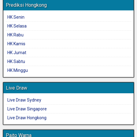
Prediksi Hongkong
HK Senin
HK Selasa
HK Rabu
HK Kamis
HK Jumat
HK Sabtu
HK Minggu
Live Draw
Live Draw Sydney
Live Draw Singapore
Live Draw Hongkong
Paito Warna