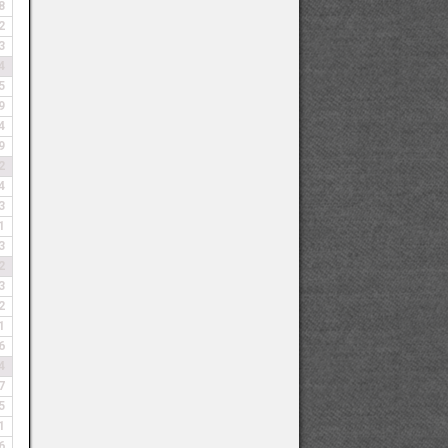
8
2
3
4
5
9
4
9
2
4
3
1
3
2
3
2
1
6
4
7
5
1
6