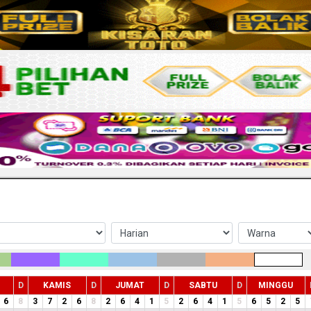
D
KAMIS
D
JUMAT
D
SABTU
D
MINGGU
6
8
3
7
2
6
8
2
6
4
1
5
2
6
4
1
5
6
5
2
5