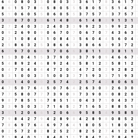
6
6
0
8
0
3
3
0
8
0
3
3
3
6
1
7
8
3
6
1
7
8
6
1
5
7
8
6
5
8
0
5
5
5
8
0
5
5
5
1
4
7
5
1
0
6
0
5
5
0
6
0
5
5
3
7
5
7
3
3
7
5
7
3
3
8
7
0
3
3
6
1
4
8
3
6
1
4
8
3
9
1
3
1
2
7
2
4
0
3
3
2
4
0
3
3
9
9
2
3
5
9
9
2
3
0
9
2
6
9
0
9
0
6
7
0
7
0
6
7
0
7
4
3
6
3
2
2
1
0
8
4
3
1
0
8
4
3
5
6
0
4
4
5
6
0
4
2
5
8
6
3
2
5
3
8
6
6
3
3
8
6
6
3
9
3
7
2
6
7
9
7
0
6
6
9
7
0
6
6
3
8
1
1
2
3
8
1
1
1
5
3
0
4
1
5
3
7
9
0
9
3
7
9
0
9
4
6
6
7
5
4
8
9
2
4
6
8
9
2
4
6
5
8
1
2
3
5
8
1
2
0
4
7
0
4
0
4
4
7
2
0
2
4
7
2
0
2
9
2
8
2
5
3
1
0
0
3
3
1
0
0
3
3
7
1
9
3
3
7
1
9
3
0
0
1
4
0
0
0
2
5
7
4
2
2
5
7
4
2
8
0
6
5
4
7
5
0
7
6
4
5
0
7
6
4
2
6
3
0
3
2
6
3
0
7
7
5
8
0
7
7
7
3
9
0
9
7
3
9
0
9
0
8
2
0
9
8
7
8
5
1
6
7
8
5
1
6
0
4
3
7
1
0
4
3
7
3
3
9
5
0
3
3
7
1
6
5
2
7
1
6
5
2
8
8
5
1
3
5
1
2
0
6
6
1
2
0
6
6
9
5
8
5
4
9
5
8
5
7
9
8
4
2
7
9
4
2
8
9
8
4
2
8
9
8
0
8
5
2
7
8
6
9
7
6
4
6
9
7
6
4
1
8
0
5
5
1
8
0
5
0
2
5
7
2
0
2
8
2
5
2
7
8
2
5
2
7
4
1
2
8
7
1
8
4
0
1
1
8
4
0
1
1
7
8
4
2
6
7
8
4
2