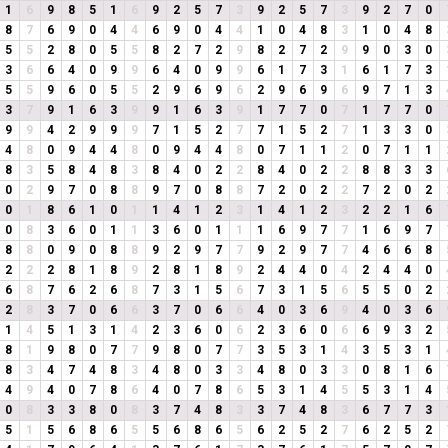
1
6
9
8
5
1
6
9
2
5
7
3
9
2
5
7
3
9
2
7
0
8
7
6
9
0
4
4
6
9
0
4
4
1
0
4
8
3
1
0
4
8
5
5
2
8
0
5
5
8
2
7
2
9
8
2
7
2
9
9
0
3
0
3
6
6
4
0
9
9
6
4
0
9
9
6
1
7
3
1
6
1
7
3
5
5
9
6
0
5
5
2
9
6
9
6
2
9
6
9
6
9
7
1
3
3
7
9
1
6
3
9
9
1
6
3
9
1
7
7
0
7
1
7
7
0
9
9
4
2
9
9
9
7
1
5
2
7
7
1
5
2
7
1
3
3
0
4
8
0
9
4
4
8
0
9
4
4
8
0
7
1
1
2
0
7
1
1
8
3
5
8
4
8
3
8
4
0
2
2
8
4
0
2
2
8
8
3
3
0
2
9
7
0
8
8
9
7
0
8
8
7
2
0
2
2
7
2
0
2
0
1
8
6
1
0
1
1
4
1
2
3
1
4
1
2
3
2
2
1
6
0
8
3
6
0
1
1
3
6
0
1
1
1
6
9
7
7
1
6
9
7
8
8
0
9
0
8
8
9
2
9
7
7
9
2
9
7
7
4
6
6
8
2
2
2
8
1
8
9
2
8
1
8
9
2
4
4
0
4
2
4
4
0
6
8
7
6
2
6
8
7
3
1
5
6
7
3
1
5
6
5
5
0
2
2
8
3
7
0
6
6
3
7
0
6
6
4
0
3
6
9
4
0
3
6
1
4
5
1
3
1
4
2
3
6
0
6
2
3
6
0
6
6
9
3
2
8
1
9
8
0
7
7
9
8
0
7
7
3
5
3
1
4
3
5
3
1
8
3
4
7
4
8
3
4
8
0
3
3
4
8
0
3
3
0
8
1
6
4
9
4
0
7
8
6
4
0
7
8
6
5
3
1
4
5
5
3
1
4
0
8
3
3
8
0
8
3
7
4
8
3
3
7
4
8
3
6
7
7
3
5
1
5
6
8
6
5
5
6
8
6
5
6
2
5
2
7
6
2
5
2