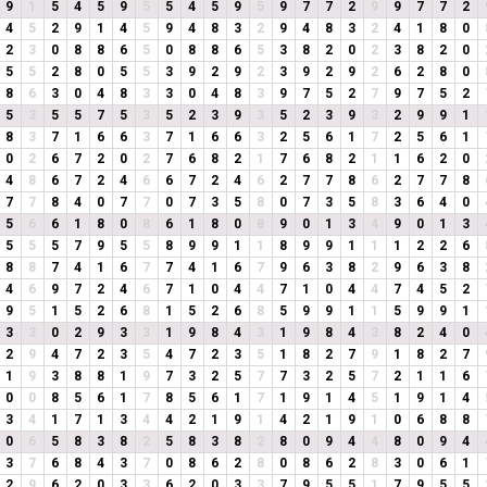
9
1
5
4
5
9
5
5
4
5
9
5
9
7
7
2
9
9
7
7
2
4
5
2
9
1
4
5
9
4
8
3
2
9
4
8
3
2
4
1
8
0
2
3
0
8
8
6
5
0
8
8
6
5
3
8
2
0
2
3
8
2
0
5
5
2
8
0
5
5
3
9
2
9
2
3
9
2
9
2
6
2
8
0
8
6
3
0
4
8
3
3
0
4
8
3
9
7
5
2
7
9
7
5
2
5
3
5
5
7
5
3
5
2
3
9
3
5
2
3
9
3
2
9
9
1
8
3
7
1
6
6
3
7
1
6
6
3
2
5
6
1
7
2
5
6
1
0
2
6
7
2
0
2
7
6
8
2
1
7
6
8
2
1
1
6
2
0
4
8
6
7
2
4
6
6
7
2
4
6
2
7
7
8
6
2
7
7
8
7
7
8
4
0
7
7
0
7
3
5
8
0
7
3
5
8
3
6
4
0
5
6
6
1
8
0
8
6
1
8
0
8
9
0
1
3
4
9
0
1
3
5
5
5
7
9
5
5
8
9
9
1
1
8
9
9
1
1
1
2
2
6
8
8
7
4
1
6
7
7
4
1
6
7
9
6
3
8
2
9
6
3
8
4
6
9
7
2
4
6
7
1
0
4
4
7
1
0
4
4
7
4
5
2
9
5
1
5
2
6
8
1
5
2
6
8
5
9
9
1
1
5
9
9
1
3
3
0
2
9
3
3
1
9
8
4
3
1
9
8
4
3
8
2
4
0
2
9
4
7
2
3
5
4
7
2
3
5
1
8
2
7
9
1
8
2
7
1
9
3
8
8
1
9
7
3
2
5
7
7
3
2
5
7
2
1
1
6
0
0
8
5
6
1
7
8
5
6
1
7
1
9
1
4
5
1
9
1
4
3
4
1
7
1
3
4
4
2
1
9
1
4
2
1
9
1
0
6
8
8
0
6
5
8
3
8
2
5
8
3
8
2
8
0
9
4
4
8
0
9
4
3
7
6
8
4
3
7
0
8
6
2
8
0
8
6
2
8
3
0
6
1
2
9
6
2
0
3
3
6
2
0
3
3
7
9
5
5
1
7
9
5
5