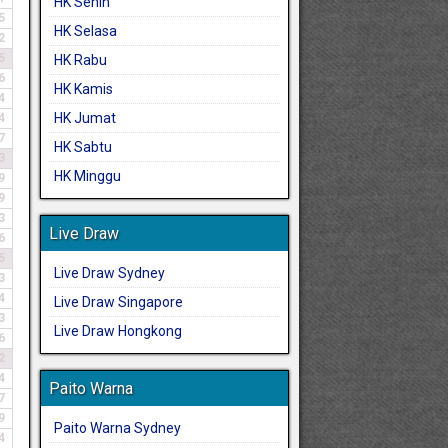
HK Senin
5
HK Selasa
2
5
HK Rabu
6
HK Kamis
4
HK Jumat
4
7
HK Sabtu
3
HK Minggu
9
9
3
Live Draw
6
5
Live Draw Sydney
3
4
Live Draw Singapore
3
Live Draw Hongkong
6
2
4
Paito Warna
7
9
Paito Warna Sydney
4