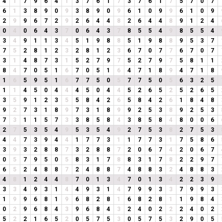
4
1
7
9
6
4
1
3
7
6
1
7
3
7
6
1
7
5
7
0
7
6
1
3
8
9
0
9
3
8
9
0
9
6
1
0
9
9
6
1
0
9
2
9
9
6
7
2
9
2
6
4
4
8
2
6
4
4
8
9
1
2
4
0
4
0
6
4
3
7
0
6
4
3
7
8
5
5
4
9
8
5
5
4
3
4
9
1
1
3
4
5
1
9
8
8
5
1
9
8
8
9
5
3
7
7
5
2
8
1
2
3
2
8
1
2
3
6
7
0
7
7
6
7
0
7
3
1
4
8
7
3
1
5
2
7
9
7
5
2
7
9
7
5
8
1
1
8
4
7
0
5
1
6
7
0
5
1
6
4
7
1
8
9
4
7
1
8
1
6
5
9
5
1
6
7
7
5
0
5
7
7
5
0
5
6
3
2
5
1
1
4
5
0
4
4
4
5
0
4
4
5
2
6
5
2
5
2
6
5
3
5
9
1
2
3
5
5
8
4
2
6
5
8
4
2
6
1
8
4
8
9
2
7
3
1
8
9
7
3
1
8
9
9
2
5
3
8
9
2
5
3
7
3
1
1
5
7
3
3
8
5
8
4
3
8
5
8
4
8
0
0
6
2
7
5
3
5
4
9
5
3
5
4
9
2
7
5
3
8
2
7
5
3
4
4
7
3
9
4
4
1
7
7
3
1
1
7
7
3
1
7
5
8
6
3
9
3
2
8
8
7
3
2
8
8
7
2
0
6
7
4
2
0
6
7
0
5
7
9
5
0
5
8
3
1
7
8
8
3
1
7
8
2
2
9
7
6
5
2
4
8
8
7
2
4
8
8
7
4
8
8
3
2
4
8
8
3
4
8
1
2
4
4
8
7
0
1
3
4
7
0
1
3
4
2
2
3
9
3
3
4
9
3
1
4
4
9
3
1
4
7
9
9
3
3
7
9
9
3
1
9
9
6
8
1
9
6
8
2
8
1
6
8
2
8
1
1
9
8
4
0
2
9
6
8
4
3
9
6
8
4
3
2
4
0
2
2
2
4
0
2
5
2
2
1
6
5
2
0
5
7
5
3
0
5
7
5
3
2
9
0
5