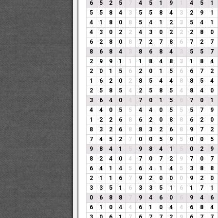
6
5
2
5
7
4
5
1
9
1
4
5
1
5
5
8
4
3
5
5
8
4
3
2
9
1
4
1
8
0
8
5
4
1
2
3
5
4
1
4
3
0
2
2
4
3
0
2
2
2
8
0
6
2
8
0
8
7
2
7
8
6
7
2
7
8
6
8
4
3
8
6
8
4
3
5
5
7
2
9
9
1
1
1
8
4
8
3
1
8
4
2
0
1
5
6
2
0
1
5
6
6
7
2
1
6
2
0
2
8
5
4
4
8
8
5
4
2
5
8
5
4
2
5
8
5
4
8
4
0
3
6
4
0
4
7
0
1
5
6
7
0
1
4
4
0
5
5
4
4
0
5
5
5
7
9
1
2
2
6
8
6
2
0
8
8
6
2
0
8
3
2
6
8
8
3
2
6
8
9
7
2
7
4
5
2
7
0
0
5
9
5
0
0
5
9
8
4
1
5
9
8
4
1
5
0
2
9
8
2
4
0
4
7
0
7
2
9
7
0
7
6
4
1
4
5
6
4
1
4
5
3
8
8
2
1
1
6
7
9
2
0
0
0
9
2
0
3
3
5
1
6
3
3
5
1
6
1
7
1
0
6
8
8
7
9
4
6
0
6
9
4
6
6
1
0
4
4
6
1
0
4
4
6
8
4
3
0
6
1
7
6
7
7
2
9
6
7
7