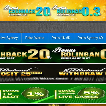
Live Sydney
Paito Warna
Paito HK 6D
Paito Sydney 6D