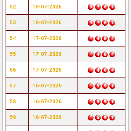
52
18-07-2026
9
7
6
7
53
18-07-2026
9
7
6
7
54
17-07-2026
1
4
6
4
55
17-07-2026
1
4
6
4
56
17-07-2026
1
4
6
4
57
16-07-2026
1
5
9
1
58
16-07-2026
1
5
9
1
59
16-07-2026
1
5
9
1