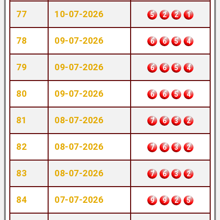
77
10-07-2026
5
2
2
1
78
09-07-2026
6
6
5
4
79
09-07-2026
6
6
5
4
80
09-07-2026
6
6
5
4
81
08-07-2026
7
6
3
2
82
08-07-2026
7
6
3
2
83
08-07-2026
7
6
3
2
84
07-07-2026
9
9
2
5