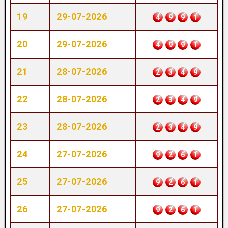
19
29-07-2026
4
9
9
1
20
29-07-2026
4
9
9
1
21
28-07-2026
2
3
4
9
22
28-07-2026
2
3
4
9
23
28-07-2026
2
3
4
9
24
27-07-2026
9
2
6
1
25
27-07-2026
9
2
6
1
26
27-07-2026
9
2
6
1