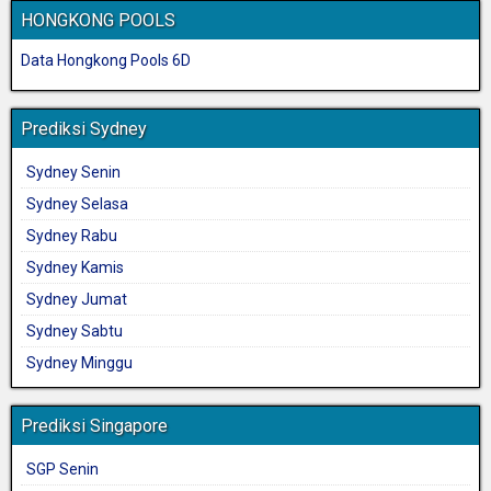
HONGKONG POOLS
Data Hongkong Pools 6D
Prediksi Sydney
Sydney Senin
Sydney Selasa
Sydney Rabu
Sydney Kamis
Sydney Jumat
Sydney Sabtu
Sydney Minggu
Prediksi Singapore
SGP Senin