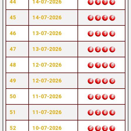
44
14-07-2026
9
9
7
9
45
14-07-2026
9
9
7
9
46
13-07-2026
8
3
1
8
47
13-07-2026
8
3
1
8
48
12-07-2026
4
1
6
0
49
12-07-2026
4
1
6
0
50
11-07-2026
8
2
6
4
51
11-07-2026
8
2
6
4
52
10-07-2026
5
0
2
1