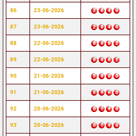
86
23-06-2026
2
8
4
6
87
23-06-2026
2
8
4
6
88
22-06-2026
8
4
8
2
89
22-06-2026
8
4
8
2
90
21-06-2026
5
9
6
0
91
21-06-2026
5
9
6
0
92
20-06-2026
0
1
9
6
93
20-06-2026
0
1
9
6