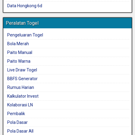
Data Hongkong 6d
Peralatan Togel
Pengeluaran Togel
Bola Merah
Paito Manual
Paito Warna
Live Draw Togel
BBFS Generator
Rumus Harian
Kalkulator Invest
Kolaborasi LN
Pembalik
Pola Dasar
Pola Dasar All