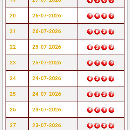
4
3
6
5
20
26-07-2026
1
5
3
7
21
26-07-2026
1
5
3
7
22
25-07-2026
8
2
7
9
23
25-07-2026
8
2
7
9
24
24-07-2026
6
3
2
7
25
24-07-2026
6
3
2
7
26
23-07-2026
9
0
3
5
27
23-07-2026
9
0
3
5