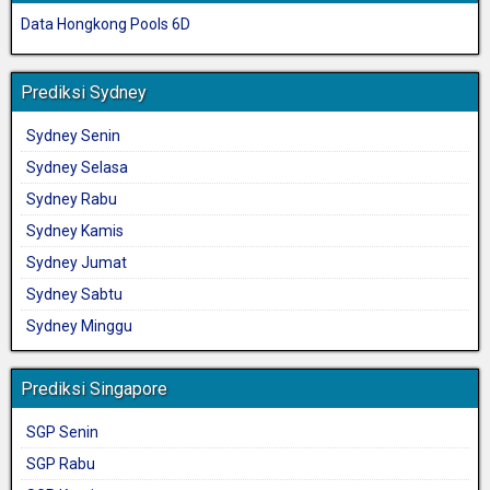
Data Hongkong Pools 6D
Prediksi Sydney
Sydney Senin
Sydney Selasa
Sydney Rabu
Sydney Kamis
Sydney Jumat
Sydney Sabtu
Sydney Minggu
Prediksi Singapore
SGP Senin
SGP Rabu