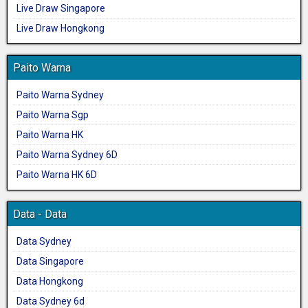
Live Draw Singapore
Live Draw Hongkong
Paito Warna
Paito Warna Sydney
Paito Warna Sgp
Paito Warna HK
Paito Warna Sydney 6D
Paito Warna HK 6D
Data - Data
Data Sydney
Data Singapore
Data Hongkong
Data Sydney 6d