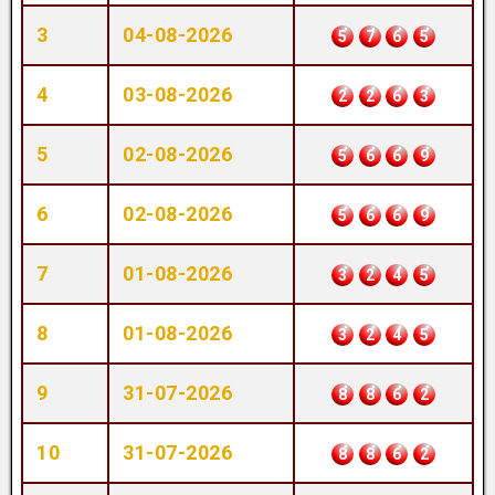
3
04-08-2026
5
7
6
5
4
03-08-2026
2
2
6
3
5
02-08-2026
5
6
6
9
6
02-08-2026
5
6
6
9
7
01-08-2026
3
2
4
5
8
01-08-2026
3
2
4
5
9
31-07-2026
8
8
6
2
10
31-07-2026
8
8
6
2