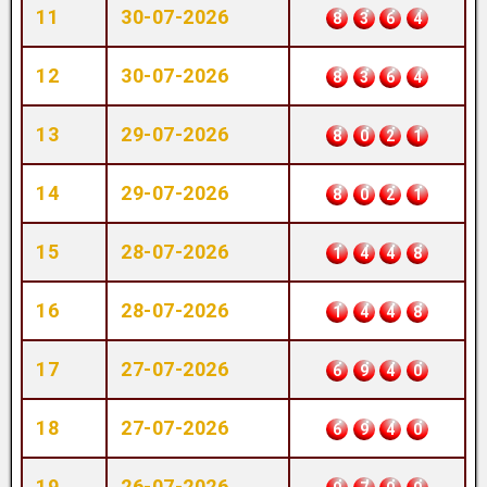
11
30-07-2026
8
3
6
4
12
30-07-2026
8
3
6
4
13
29-07-2026
8
0
2
1
14
29-07-2026
8
0
2
1
15
28-07-2026
1
4
4
8
16
28-07-2026
1
4
4
8
17
27-07-2026
6
9
4
0
18
27-07-2026
6
9
4
0
19
26-07-2026