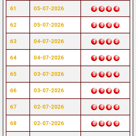
61
05-07-2026
3
0
6
4
62
05-07-2026
3
0
6
4
63
04-07-2026
1
1
8
5
64
04-07-2026
1
1
8
5
65
03-07-2026
5
1
8
4
66
03-07-2026
5
1
8
4
67
02-07-2026
0
0
8
0
68
02-07-2026
0
0
8
0