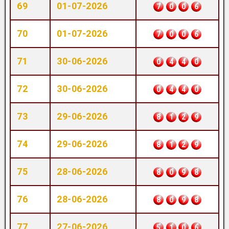
69
01-07-2026
7
0
0
6
70
01-07-2026
7
0
0
6
71
30-06-2026
0
4
4
0
72
30-06-2026
0
4
4
0
73
29-06-2026
8
1
2
9
74
29-06-2026
8
1
2
9
75
28-06-2026
8
0
9
8
76
28-06-2026
8
0
9
8
77
27-06-2026
5
1
0
6