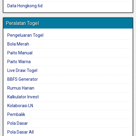
Data Hongkong 6d
Peralatan Togel
Pengeluaran Togel
Bola Merah
Paito Manual
Paito Warna
Live Draw Togel
BBFS Generator
Rumus Harian
Kalkulator Invest
Kolaborasi LN
Pembalik
Pola Dasar
Pola Dasar All